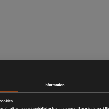
Information
cookies
e för att anpassa innehållet och annonserna till användarna, tillh