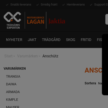
Snabb leverans
Smidig frakt
Hemleverans
Support 0
NYHETER
JAKT
TRÄDGÅRD
SKOG
FRITID
FISKE
Start
Varumärken
Anschütz
>
>
ANSCH
VARUMÄRKEN
TRANGIA
Sortera
DAIWA
ARMADA
KIMPLE
MAUSER