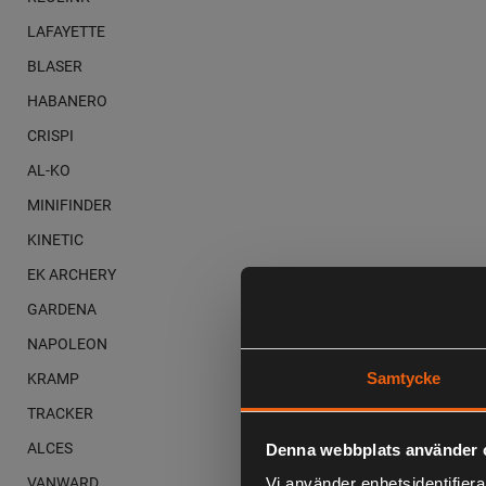
LAFAYETTE
BLASER
HABANERO
CRISPI
AL-KO
MINIFINDER
KINETIC
EK ARCHERY
GARDENA
NAPOLEON
KRAMP
Samtycke
TRACKER
ALCES
Denna webbplats använder 
VANWARD
Vi använder enhetsidentifierar