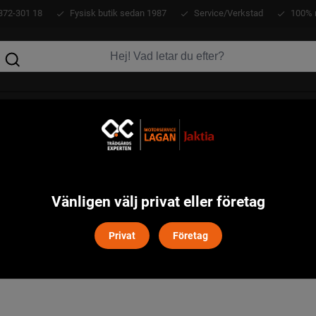
372-301 18
Fysisk butik sedan 1987
Service/Verkstad
100% 
KLÄDER
ATV
VERKTYG
MASKINER
Vänligen välj privat eller företag
ÜTZ
Privat
Företag
Filtrera
Återställ filter