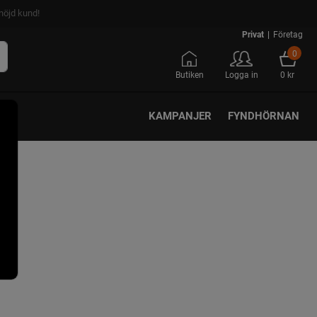
nöjd kund!
Privat
|
Företag
0
Butiken
Logga in
0 kr
KAMPANJER
FYNDHÖRNAN