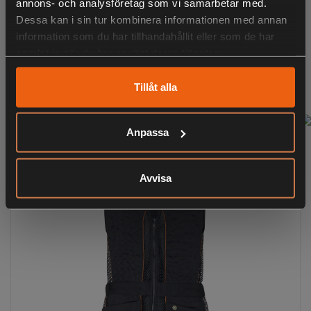
annons- och analysföretag som vi samarbetar med.
Dessa kan i sin tur kombinera informationen med annan
information som du har tillhandahållit eller som de har
Stalking Sneaker GTX Härkila - AXIS MSP Forest
samlat in när du har använt deras tjänster.
3 195:-
inklusive moms
Tillåt alla
Anpassa
Nyhet
Avvisa