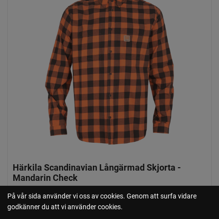
Härkila Scandinavian Långärmad Skjorta -
Mandarin Check
795:-
På vår sida använder vi oss av cookies. Genom att surfa vidare
godkänner du att vi använder cookies.
inklusive moms