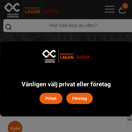
0
NYHETER
Här hittar du alla nyheter
som vi har fått in i vår
Vänligen välj privat eller företag
webbshop
Privat
Företag
Nyhet