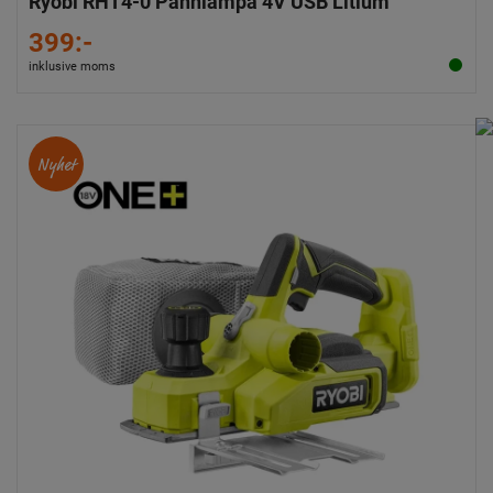
Ryobi RHT4-0 Pannlampa 4V USB Litium
399:-
inklusive moms
Nyhet