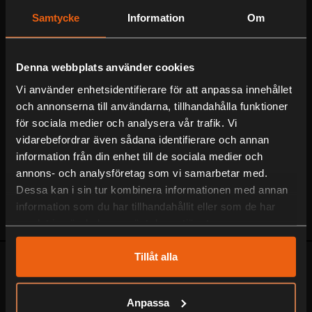
Samtycke
Information
Om
Serviceverkstad
Välkommen in till vår personliga verkstad som servar och reparerar
alla märken!
Denna webbplats använder cookies
Vi använder enhetsidentifierare för att anpassa innehållet
Blocket/Begagnat
och annonserna till användarna, tillhandahålla funktioner
för sociala medier och analysera vår trafik. Vi
Fyndvaror och begagnade varor hittar du på vår Blocket-butik!
vidarebefordrar även sådana identifierare och annan
information från din enhet till de sociala medier och
Om oss
annons- och analysföretag som vi samarbetar med.
Vår fysiska butik
Jaktia/Motorservice i Lagan AB
har varit
Dessa kan i sin tur kombinera informationen med annan
verksam sen 1987 och ligger smidigt belägen längs E4:an i
information som du har tillhandahållit eller som de har
samhället Lagan mellan Ljungby och Värnamo.
samlat in när du har använt deras tjänster.
Tillåt alla
Anpassa