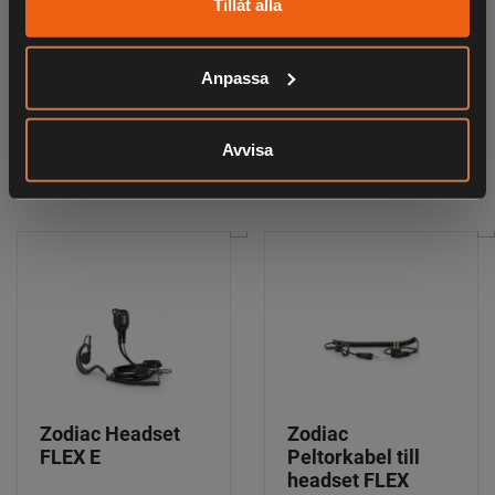
Tillåt alla
ANDRA HAR OCKSÅ TITTAT PÅ
Anpassa
Avvisa
RELATERADE PRODUKTER
Zodiac Headset
Zodiac
FLEX E
Peltorkabel till
headset FLEX