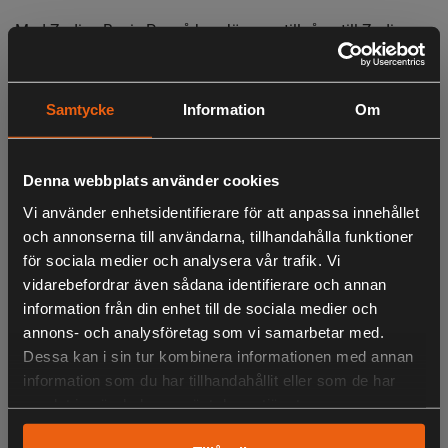
Med Zodiac Basic Pro så har Jägaren tillgång till Zodiacs
breda tillbehörssortiment för att anpassa användandet
efter jägarens önskemål.
Samtycke
Information
Om
Zodiac Basic Pro levereras med batteri, laddare, antenn och
bältesclips.
Denna webbplats använder cookies
Zodiac Basic Pro omfattas av 2 års garanti.
Vi använder enhetsidentifierare för att anpassa innehållet
Funktioner
och annonserna till användarna, tillhandahålla funktioner
för sociala medier och analysera vår trafik. Vi
vidarebefordrar även sådana identifierare och annan
LIKNANDE PRODUKTER
Smidigt format
information från din enhet till de sociala medier och
Tydlig Display
annons- och analysföretag som vi samarbetar med.
Pilottoner
Dessa kan i sin tur kombinera informationen med annan
Brett tillberhörssortiment
information som du har tillhandahållit eller som de har
IP65
KÖPS OFTA TILLSAMMANS
samlat in när du har använt deras tjänster.
Kraftigt Li-Ion batteri på 2.600mAh