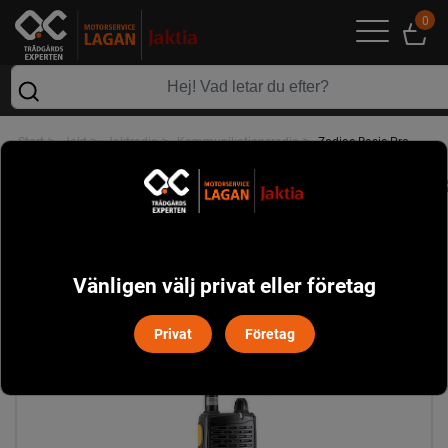
0
>
>
>
>
Start
Jakt
Jaktradio
Kommunikationsradio
Zodiac Basic Pro
Vänligen välj privat eller företag
Privat
Företag