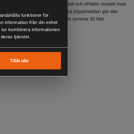
ren
Wolf Garten S 3800 E
är en enkel och effektiv modell med
redd och 1400 W motor. Den smala klippbredden gör den
andahålla funktioner för
dre och trånga ytor. Uppsamlaren rymmer 30 liter.
n information från din enhet
 tur kombinera informationen
 3 års garanti.
deras tjänster.
Tillåt alla