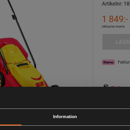
Artikelnr:
18
1 849:-
inklusive moms
LÄGG
Faktur
Ej i lager
Observera att webs
aktuell lagerstatus 
Information
Beskrivning