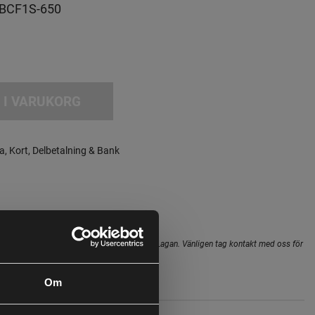
BCF1S-650
 I VARUKORG
a, Kort, Delbetalning & Bank
Leveranstid:
5-10 dagar leverans
hopens lager inte alltid gäller för butiken i Lagan. Vänligen tag kontakt med oss för
i butik
Om
Specifikation