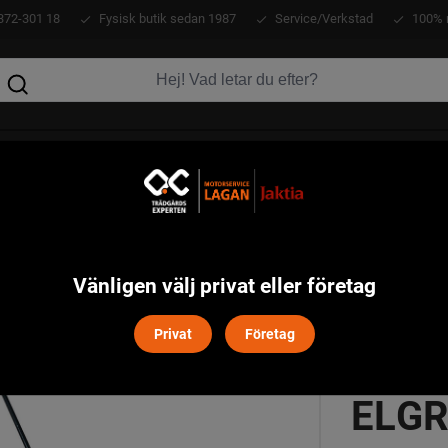
372-301 18
Fysisk butik sedan 1987
Service/Verkstad
100% 
KLÄDER
ATV
VERKTYG
MASKINER
Garten
WOLF-Garten S 3800 E Elgräsklippare
>
Vänligen välj privat eller företag
Privat
Företag
WOLF
ELGR