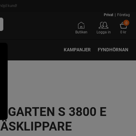
nöjd kund!
Privat
|
Företag
0
Butiken
Logga in
0 kr
KAMPANJER
FYNDHÖRNAN
-GARTEN S 3800 E
ÄSKLIPPARE