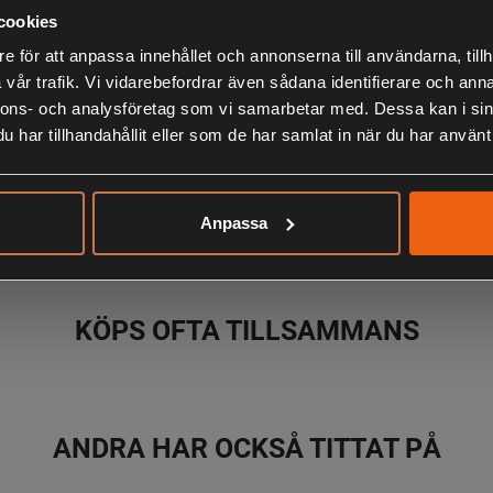
Elgräsklippa
cookies
38 cm klippb
e för att anpassa innehållet och annonserna till användarna, tillh
smidig på min
vår trafik. Vi vidarebefordrar även sådana identifierare och anna
nnons- och analysföretag som vi samarbetar med. Dessa kan i sin
Levereras med
har tillhandahållit eller som de har samlat in när du har använt 
LIKNANDE PRODUKTER
Anpassa
KÖPS OFTA TILLSAMMANS
ANDRA HAR OCKSÅ TITTAT PÅ