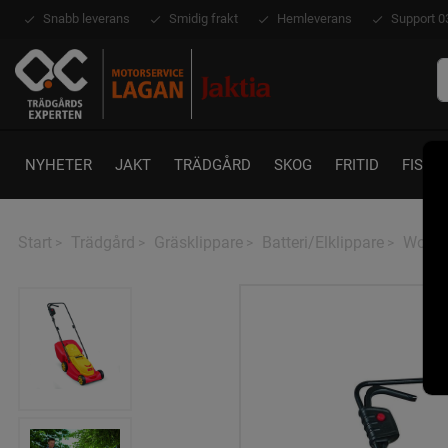
Snabb leverans
Smidig frakt
Hemleverans
Support 0
NYHETER
JAKT
TRÄDGÅRD
SKOG
FRITID
FISKE
Start
Trädgård
Gräsklippare
Batteri/Elklippare
Wolf 
>
>
>
>