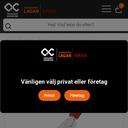
0
>
>
>
>
Start
Trädgård
Trädgårdsredskap
Ogräsbortagare
Wolf Garten DH-M Ogrässkyffel Multi-Star
Vänligen välj privat eller företag
Privat
Företag