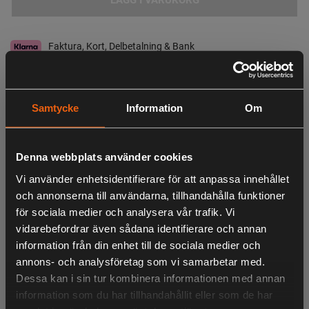
Faktura, Kort, Delbetalning & Bank
Ej i lager
Leveranstid:
5-10 dagar leverans
Samtycke
Information
Om
Observera att webshopens lager inte alltid gäller för butiken i Lagan. Vänligen
tag kontakt med oss för aktuell lagerstatus i butik
Denna webbplats använder cookies
Vi använder enhetsidentifierare för att anpassa innehållet
Beskrivning
och annonserna till användarna, tillhandahålla funktioner
för sociala medier och analysera vår trafik. Vi
vidarebefordrar även sådana identifierare och annan
information från din enhet till de sociala medier och
LIKNANDE PRODUKTER
annons- och analysföretag som vi samarbetar med.
Dessa kan i sin tur kombinera informationen med annan
information som du har tillhandahållit eller som de har