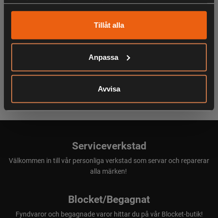
samlat in när du har använt deras tjänster.
KÖPS OFTA TILLSAMMANS
Tillåt alla
Anpassa
ANDRA HAR OCKSÅ TITTAT PÅ
Avvisa
Serviceverkstad
Välkommen in till vår personliga verkstad som servar och reparerar
alla märken!
Blocket/Begagnat
Fyndvaror och begagnade varor hittar du på vår Blocket-butik!