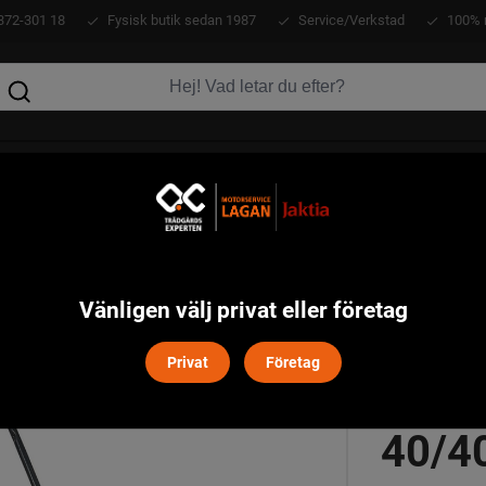
372-301 18
Fysisk butik sedan 1987
Service/Verkstad
100% 
KLÄDER
ATV
VERKTYG
MASKINER
Garten
WOLF-Garten Lycos 40/400 M Batterigräsklippare
>
Vänligen välj privat eller företag
Privat
Företag
WOLF
40/4