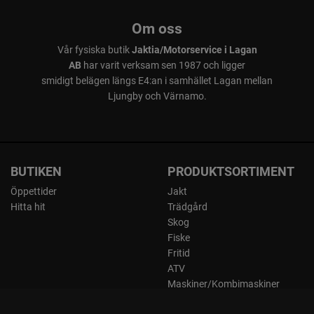
Om oss
Vår fysiska butik
Jaktia/Motorservice i Lagan
AB
har varit verksam sen 1987 och ligger
smidigt belägen längs E4:an i samhället Lagan mellan
Ljungby och Värnamo.
BUTIKEN
PRODUKTSORTIMENT
Öppettider
Jakt
Hitta hit
Trädgård
Skog
Fiske
Fritid
ATV
Maskiner/Kombimaskiner
Kläder