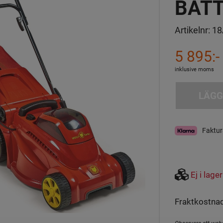
BATT
Artikelnr:
18
5 895:-
inklusive moms
LÄGG
Faktur
Ej i lager
Fraktkostnad
Observera att webs