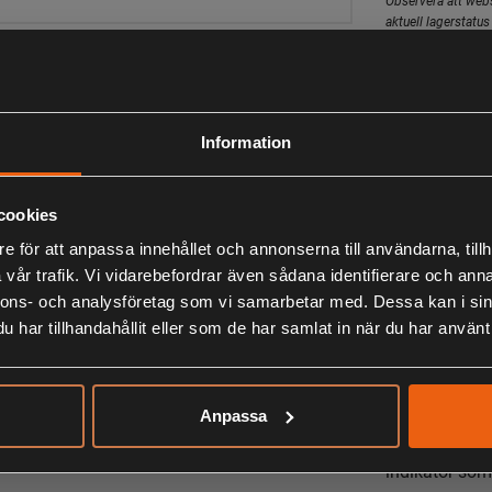
aktuell lagerstatus 
Beskrivning
Batterigräskl
Information
kraftfullt 40
Med 3-in-1 fu
gräset kasta 
cookies
uppsamlaren. 
e för att anpassa innehållet och annonserna till användarna, tillh
Uppsamlaren h
vår trafik. Vi vidarebefordrar även sådana identifierare och anna
full. Vid ful
nnons- och analysföretag som vi samarbetar med. Dessa kan i sin
är dags att 
har tillhandahållit eller som de har samlat in när du har använt 
Handtaget har
platsbesparan
bärhandtagen g
Anpassa
Ah kapacitet 
indikator som