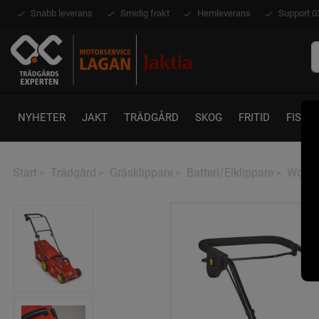
Snabb leverans
Smidig frakt
Hemleverans
Support 0
NYHETER
JAKT
TRÄDGÅRD
SKOG
FRITID
FISKE
Start
Trädgård
Gräsklippare
Batteri/Elklippare
Wolf 
>
>
>
>