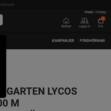
nöjd kund!
Privat
|
Företag
0
Butiken
Logga in
0 kr
KAMPANJER
FYNDHÖRNAN
-GARTEN LYCOS
00 M