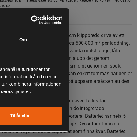
i butik
Specifikation
ipparen Lycos 40/400 M med 40 cm klippbredd drivs av ett
Om
 V LI-ION batteri med kapacitet på ca 500-800 m² per laddning.
nktion väljer man om man vill använda mulchplugg, låta
ut det genom öppningen eller samla upp det genom
Klipphöjden justeras enkelt och smidigt genom en spak.
andahålla funktioner för
ar en kapacitet på 40 liter och kan enkelt tömmas när den är
n information från din enhet
l säck indikerar fyllnadsindikatorn på uppsamlarsäcken att den
 tur kombinera informationen
tömmas.
deras tjänster.
 ett bekvämt mjukt grepp och kan även fällas för
de förvaring. Den låga vikten och de integrerade
ör den lätt att flytta och transportera. Batteriet har hela 5
Tillåt alla
vilket gör det möjligt att jobba länge. Dessutom finns en
 visar hur mycket batterikapacitet som finns kvar. Batteriet