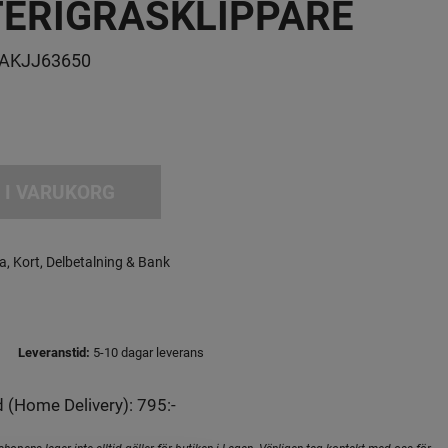
ERIGRÄSKLIPPARE
AKJJ63650
 I VARUKORG
a, Kort, Delbetalning & Bank
Leveranstid:
5-10 dagar leverans
 (Home Delivery): 795:-
hopens lager inte alltid gäller för butiken i Lagan. Vänligen tag kontakt med oss för