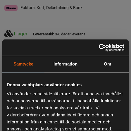
Faktura, Kort, Delbetalning & Bank
I lager
Leveranstid:
3-6 dagar leverans
Observera att webshopens lager inte alltid gäller för butiken i Lagan. Vänligen
tag kontakt med oss för aktuell lagerstatus i butik
Samtycke
Information
Om
Beskrivning
Visirets ljusreduktion är endast 20 % över hela ytan, jämfört
Denna webbplats använder cookies
med 30 % ljusreduktion på ett standardvisir. Den nya
Vi använder enhetsidentifierare för att anpassa innehållet
formen gör visiret mindre känsligt för permanenta
och annonserna till användarna, tillhandahålla funktioner
deformationer och dessutom får regn och snö svårare att
för sociala medier och analysera vår trafik. Vi
fastna och försämra sikten. Passar merparten av våra
vidarebefordrar även sådana identifierare och annan
hjälmar och hörselskydd. (Ej Technical)
information från din enhet till de sociala medier och
annons- och analysföretag som vi samarbetar med.