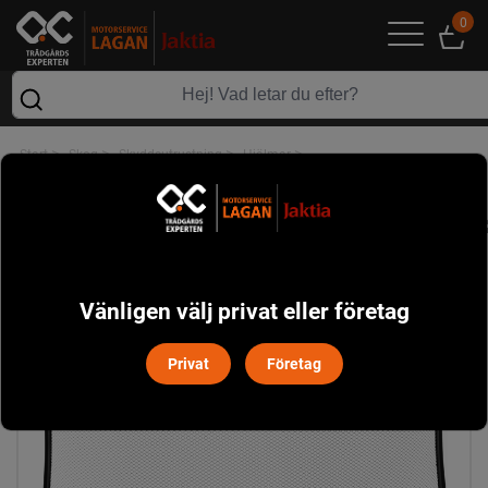
0
>
>
>
>
Start
Skog
Skyddsutrustning
Hjälmar
Visir UltraVision Husqvarna
Vänligen välj privat eller företag
Privat
Företag