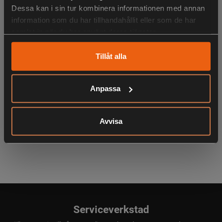
Dessa kan i sin tur kombinera informationen med annan
LIKNANDE PRODUKTER
information som du har tillhandahållit eller som de har
samlat in när du har använt deras tjänster.
Tillåt alla
KÖPS OFTA TILLSAMMANS
Anpassa
Avvisa
ANDRA HAR OCKSÅ TITTAT PÅ
Serviceverkstad