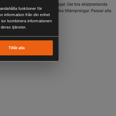
ed rund profil för alla tillämpningar. Ger bra skärprestanda
andahålla funktioner för
kraft mot slitage i en mängd olika tillämpningar. Passar alla
n information från din enhet
merhuvuden.
 tur kombinera informationen
deras tjänster.
Tillåt alla