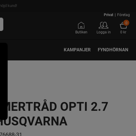
nöjd kund!
Privat
|
Företag
0
Butiken
Logga in
0 kr
KAMPANJER
FYNDHÖRNAN
MERTRÅD OPTI 2.7
HUSQVARNA
76688-31