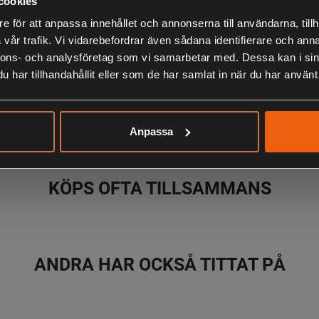
cookies
Trimmerlina m
e för att anpassa innehållet och annonserna till användarna, tillh
och motstånds
vår trafik. Vi vidarebefordrar även sådana identifierare och anna
standardtrim
nnons- och analysföretag som vi samarbetar med. Dessa kan i sin
har tillhandahållit eller som de har samlat in när du har använt 
LIKNANDE PRODUKTER
Anpassa
KÖPS OFTA TILLSAMMANS
ANDRA HAR OCKSÅ TITTAT PÅ