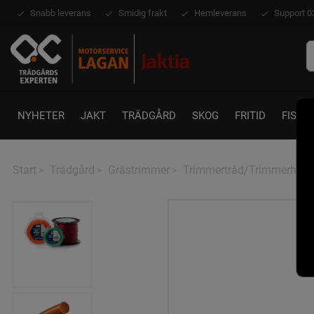
Snabb leverans
Smidig frakt
Hemleverans
Support 0
NYHETER
JAKT
TRÄDGÅRD
SKOG
FRITID
FISKE
Start
Trädgård
Grästrimmer
Trimmertråd/Trimmerhuv
>
>
>