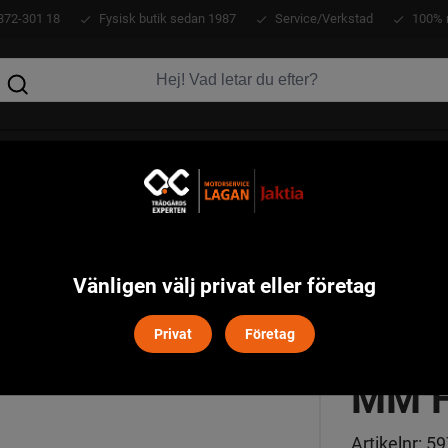
372-301 18
Fysisk butik sedan 1987
Service/Verkstad
100% 
KLÄDER
ATV
VERKTYG
MASKINER
ud
Trimmertråd Opti 2.7 mm Husqvarna
>
Vänligen välj privat eller företag
TRIM
Privat
Företag
MM 
Artikelnr:
59