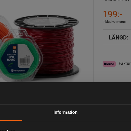
199:-
inklusive moms
LÄNGD:
Faktur
I lager
Observera att webs
aktuell lagerstatus 
Information
Beskrivning