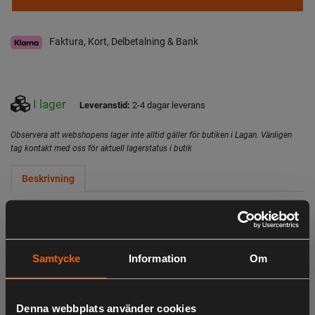
Faktura, Kort, Delbetalning & Bank
I lager
Leveranstid:
2-4 dagar leverans
Observera att webshopens lager inte alltid gäller för butiken i Lagan. Vänligen
tag kontakt med oss för aktuell lagerstatus i butik
Beskrivning
Thermacell MR300C24 är ett effektivt, portabelt
myggskydd. Ljudlöst och luktfritt. Skapar en skyddszon på
ca 20 m².
Samtycke
Information
Om
Ett lättanvänt och greppvänligt mygg- och knottskydd för
utomhusbruk, nu i uppdaterad design. MR 300C24 skapar
Denna webbplats använder cookies
en 20 m² skyddszon som stöter bort mygg och knott.