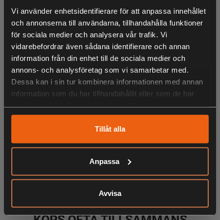
Vi använder enhetsidentifierare för att anpassa innehållet
Ett lättanvänt och greppvänligt mygg- och knottskydd för
och annonserna till användarna, tillhandahålla funktioner
utomhusbruk, nu i uppdaterad design. MR 300C24 skapar
för sociala medier och analysera vår trafik. Vi
en 20 m² skyddszon som stöter bort mygg och knott.
vidarebefordrar även sådana identifierare och annan
information från din enhet till de sociala medier och
annons- och analysföretag som vi samarbetar med.
Ett effektivt skydd mot mygg och knott. Lämpar sig
Dessa kan i sin tur kombinera informationen med annan
utmärkt både när du rör dig i skog och natur eller när du
information som du har tillhandahållit eller som de har
slagit läger för natten. Myggskyddet fästes enkelt på
samlat in när du har använt deras tjänster.
ryggsäcken, bältet eller dylikt med hjälp av det medföljande
klippet.
Tillåt alla
Skapar en skyddszon på ca 20 m²
- Ljudlös och luktfri
Anpassa
LIKNANDE PRODUKTER
- Färg: grön
- 24 timmars myggskydd ingår
Avvisa
Innehåller:
KÖPS OFTA TILLSAMMANS
1 st MR300C24 Portabelt Myggskydd