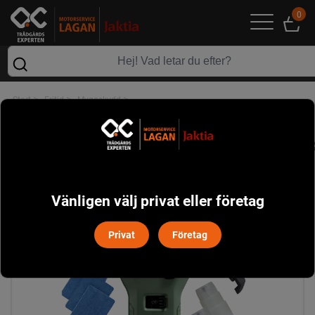
0
>
>
>
Start
Fritid
Myggskydd
Thermacell MR300C24 Myggskydd Portabel Grön
Vänligen välj privat eller företag
Privat
Företag