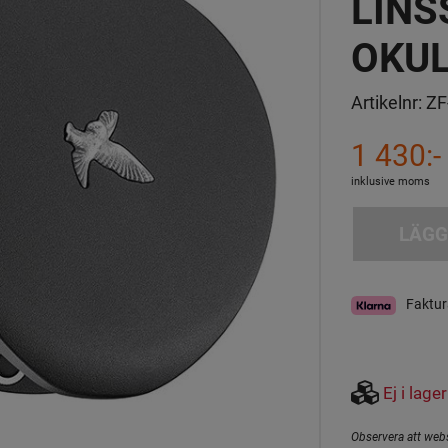
LINS
OKU
Artikelnr:
ZF
1 430:-
inklusive moms
LÄGG
Faktur
Ej i lager
Observera att webs