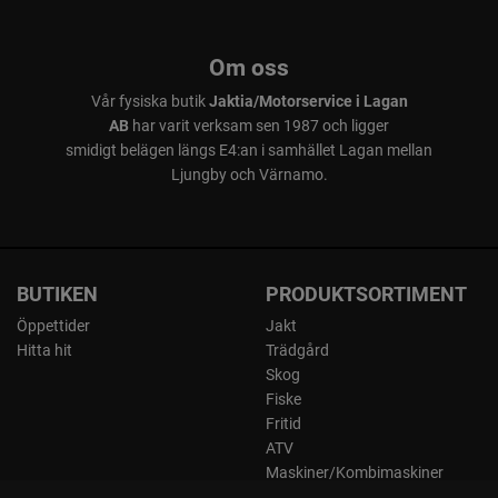
Om oss
Vår fysiska butik
Jaktia/Motorservice i Lagan
AB
har varit verksam sen 1987 och ligger
smidigt belägen längs E4:an i samhället Lagan mellan
Ljungby och Värnamo.
BUTIKEN
PRODUKTSORTIMENT
Öppettider
Jakt
Hitta hit
Trädgård
Skog
Fiske
Fritid
ATV
Maskiner/Kombimaskiner
Kläder