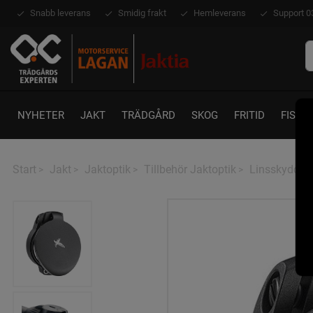
Snabb leverans
Smidig frakt
Hemleverans
Support 0
NYHETER
JAKT
TRÄDGÅRD
SKOG
FRITID
FISKE
Start
Jakt
Jaktoptik
Tillbehör Jaktoptik
Linsskydd
>
>
>
>
>