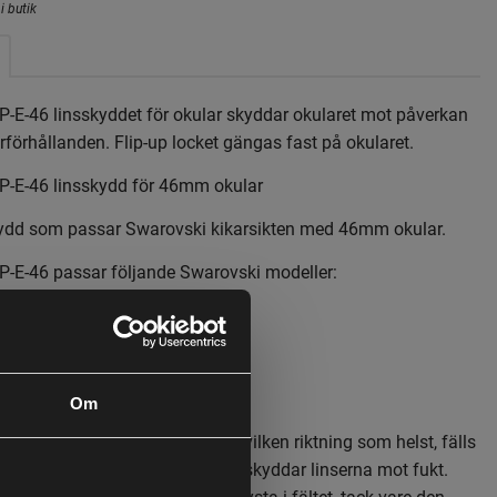
i butik
-E-46 linsskyddet för okular skyddar okularet mot påverkan
rförhållanden. Flip-up locket gängas fast på okularet.
P-E-46 linsskydd för 46mm okular
kydd som passar Swarovski kikarsikten med 46mm okular.
-E-46 passar följande Swarovski modeller:
Om
n kan roteras 360 °, öppnas i vilken riktning som helst, fälls
 och har en magnetfångare. Den skyddar linserna mot fukt.
 skador och är förhållandeviss tysta i fältet, tack vare den