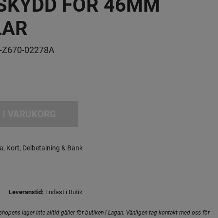
SKYDD FÖR 46MM
LAR
-Z670-02278A
 I VARUKORG
a, Kort, Delbetalning & Bank
Leveranstid:
Endast i Butik
hopens lager inte alltid gäller för butiken i Lagan. Vänligen tag kontakt med oss för