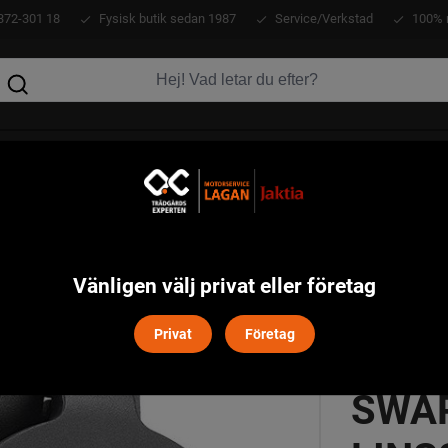
372-301 18
Fysisk butik sedan 1987
Service/Verkstad
100% 
KLÄDER
ATV
VERKTYG
MASKINER
Swarovski SLP-E-46 linsskydd för 46mm okular
Vänligen välj privat eller företag
Privat
Företag
SWAR