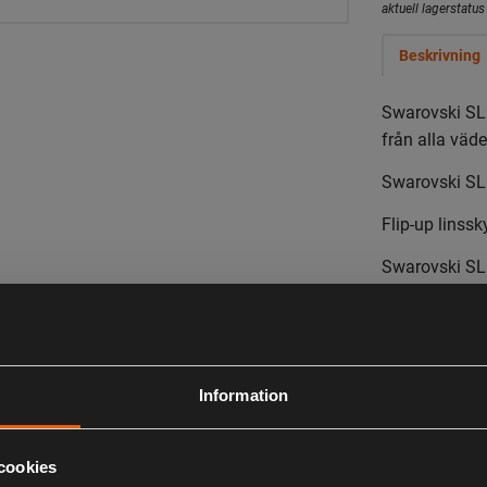
aktuell lagerstatus 
Beskrivning
Swarovski SLP
från alla väde
Swarovski SL
Flip-up linss
Swarovski SLP
- Z6, Z6i
- Z8i
- X5, X5i
- DS
Information
Aluminiumkåpa
ner på siktet
cookies
väta och yttre