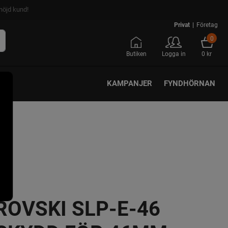
nöjd kund!
Privat
|
Företag
0
Butiken
Logga in
0 kr
KAMPANJER
FYNDHÖRNAN
OVSKI SLP-E-46