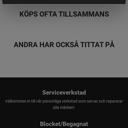
mellan rem och bärsele.
KÖPS OFTA TILLSAMMANS
- Bättre ergonomi behagligare att hålla i.
- Bredare synfält.
- Patenterad Swarotop® och Swarodur® och Swarobright®
linsbehandling i flera lager.
- Swaroclean® behandling som gör linserna mycket tåliga
ANDRA HAR OCKSÅ TITTAT PÅ
mot smuts, fingeravtryck, samt vattendroppar.
- Gummiarmerad.
- Kompakt konstruktion.
- Centerfokus.
Medföljer:
Serviceverkstad
Väska.
Välkommen in till vår personliga verkstad som servar och reparerar
Linsskydd.
alla märken!
Nackrem.
Blocket/Begagnat