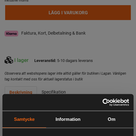
inklusive moms
LÄGG I VARUKORG
Faktura, Kort, Delbetalning & Bank
I lager
Leveranstid:
5-10 dagars leverans
Observera att webshopens lager inte alltid gäller för butiken i Lagan. Vänligen
tag kontakt med oss för aktuell lagerstatus i butik
Specifikation
Beskrivning
Friheten att upptäcka mer
Du kommer att älska den nya CL Companion. Dessa
Samtycke
Information
Om
eleganta kikare med imponerande optik passar perfekt i
handen. De är alltid med dig för att du ska få ut det mesta