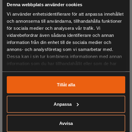
av varje observation.
Denna webbplats använder cookies
Vi använder enhetsidentifierare för att anpassa innehållet
och annonserna till användarna, tillhandahålla funktioner
Förbättrad optik med 10x förstoring ger dig närmare
för sociala medier och analysera vår trafik. Vi
naturen. Med större okular som ger bättre eyebox vilket
vidarebefordrar även sådana identifierare och annan
förbättrar för den som andvänder glasögon. Nya remfästen
information från din enhet till de sociala medier och
som EL modellerna har där remmen följer med runt när
annons- och analysföretag som vi samarbetar med.
kikaren vrids. Den ergonomiska konstruktionen gör den
Dessa kan i sin tur kombinera informationen med annan
mycket behaglig att hålla i och dessa kompakta, lätta
information som du har tillhandahållit eller som de har
kikare (500 g) gör dem till en utmärkt kompis som ger dig
samlat in när du har använt deras tjänster.
unika upplevelser när du är på resande fot.
Tillåt alla
- Mycket hög ljustransmission.
Anpassa
- Större okular ger större eyebox (lättare för andvändning av
LIKNANDE PRODUKTER
glasögon).
- 360° roterande bärrem underlättar fältanvändningen.
Avvisa
- Bajonettfattning till remmen gör att man kan enkelt växla