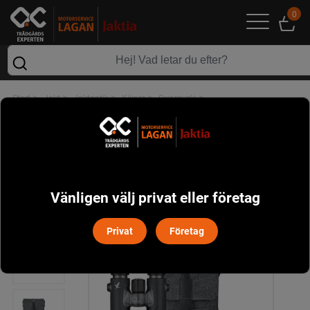
0
>
>
>
>
>
Start
Jakt
Jaktoptik
Kikare
Swarovski
Swarovski CL Companion 10x30 B Antracit Med Northern Lights Väska
Vänligen välj privat eller företag
Privat
Företag