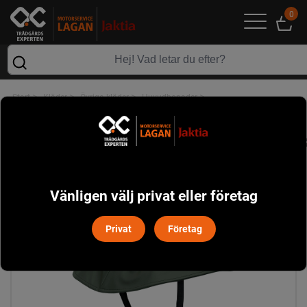
0
>
>
>
>
Start
Kläder
Övriga kläder
Huvudbonader
Storm Sydväst Pinewood - Grön
Vänligen välj privat eller företag
Privat
Företag