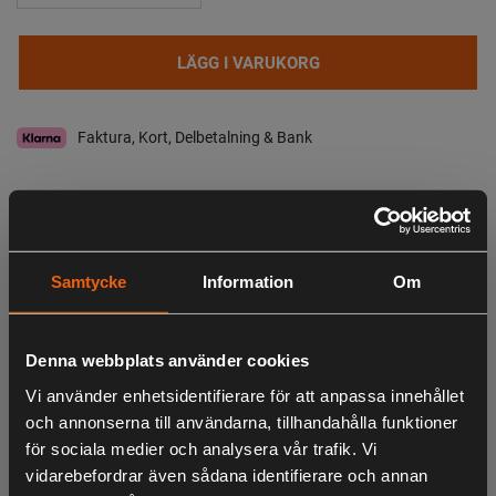
LÄGG I VARUKORG
Faktura, Kort, Delbetalning & Bank
I lager
Leveranstid:
2-4 dagar leverans
Samtycke
Information
Om
Observera att webshopens lager inte alltid gäller för butiken i Lagan. Vänligen
tag kontakt med oss för aktuell lagerstatus i butik
Beskrivning
Denna webbplats använder cookies
Vi använder enhetsidentifierare för att anpassa innehållet
Storm Sydväst
från Pinewood är en f
unktionell klassisk
och annonserna till användarna, tillhandahålla funktioner
sydväst tillverkad i vår riv- och slitstarka elastiska PU trikå.
för sociala medier och analysera vår trafik. Vi
Håller regn borta från huvudet samtidigt som den
vidarebefordrar även sådana identifierare och annan
förhindrar regndropparna från att leta sig ned i nacken.