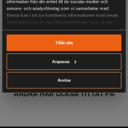
information från din enhet till de sociala medier och
100% PU.
annons- och analysföretag som vi samarbetar med.
Dessa kan i sin tur kombinera informationen med annan
information som du har tillhandahållit eller som de har
samlat in när du har använt deras tjänster.
LIKNANDE PRODUKTER
Tillåt alla
KÖPS OFTA TILLSAMMANS
Anpassa
Avvisa
ANDRA HAR OCKSÅ TITTAT PÅ