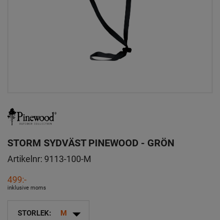
STORM SYDVÄST PINEWOOD - GRÖN
Artikelnr:
9113-100-M
499:-
inklusive moms
arrow_drop_down
STORLEK:
M