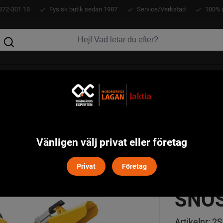
372-301 18
Fysisk butik sedan 1987
Service/Verkstad
100% 
KLÄDER
ATV
VERKTYG
MASKINER
nöslunga
Vänligen välj privat eller företag
Privat
Företag
STIG
SNÖ
Artikelnr:
2S