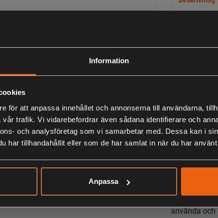
Tvåstegsslun
Information
på 76 cm.
- Tvåstegssl
cookies
- Bensindrive
e för att anpassa innehållet och annonserna till användarna, tillh
- Snöslunga 
vår trafik. Vi vidarebefordrar även sådana identifierare och anna
- 76 cm arbet
nnons- och analysföretag som vi samarbetar med. Dessa kan i sin
- Hydrostatis
har tillhandahållit eller som de har samlat in när du har använt 
- Elektrisk ju
Anpassa
ST 7276 PH d
hydrostatisk 
använda och k