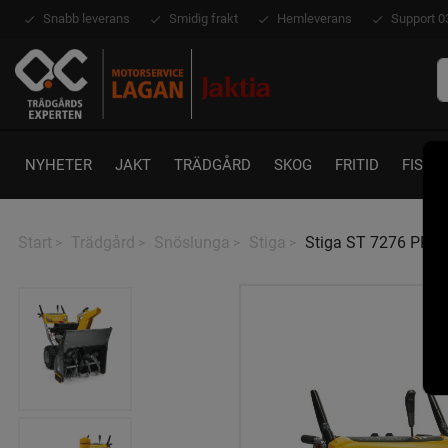
Snabb leverans
Smidig frakt
Hemleverans
Support 0
NYHETER
JAKT
TRÄDGÅRD
SKOG
FRITID
FISKE
Start
Trädgård
Snöslunga
Stiga
Stiga ST 7276 PH S
>
>
>
>