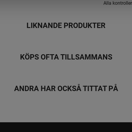
Alla kontrolle
utkaströret rot
Snöslungan ST
LIKNANDE PRODUKTER
gör den perfek
trägolv till 
garanterar be
KÖPS OFTA TILLSAMMANS
Ergonomiska 
Reglagen sitte
ANDRA HAR OCKSÅ TITTAT PÅ