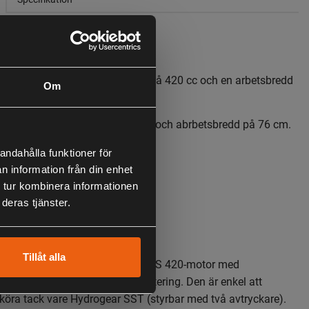
ga med en STIGA bensinmotor på 420 cc och en arbetsbredd
Om
unga med en STIGA bensinmotor och abrbetsbredd på 76 cm.
n STIGA-motor på 420 cc
andahålla funktioner för
med tvåstegssystem
n information från din enhet
sbredd
 tur kombinera informationen
k Pro transmission
deras tjänster.
stering av utkast och deflektor.
Tillåt alla
rivs av en stark 420 cc STIGA WS 420-motor med
transmission för en bekväm hantering. Den är enkel att
öra tack vare Hydrogear SST (styrbar med två avtryckare).