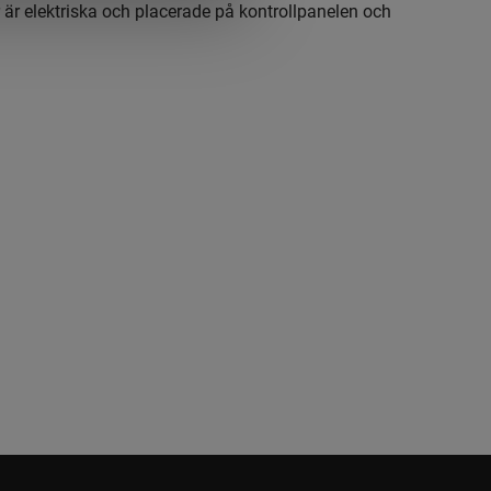
r är elektriska och placerade på kontrollpanelen och
erar upp till 200 °.
 7276 PH är utrustad med stora 16" Snow Hog-hjul, vilket
t för att röja undan snö från alla ytor, från klinkergolv och
stenläggning. Uppvärmda handtag och starka LED-strålkastare
kväm användning även vid sämre ljusförhållanden.
reglage
r på kontrollpanelen, för extra komfort.