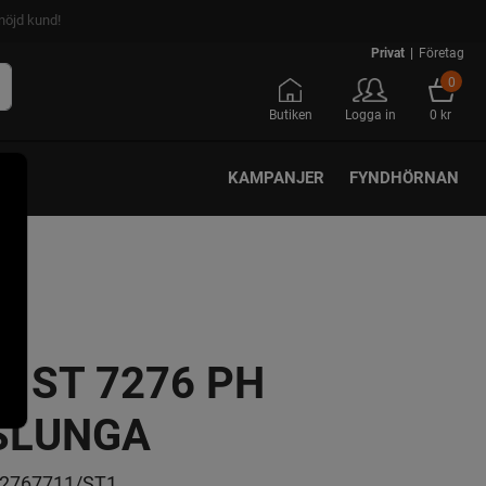
nöjd kund!
Privat
|
Företag
0
Butiken
Logga in
0 kr
KAMPANJER
FYNDHÖRNAN
A ST 7276 PH
SLUNGA
2767711/ST1