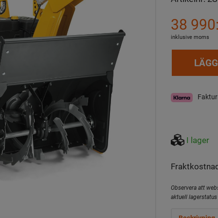
38 990:
inklusive moms
LÄGG
Faktur
I lager
Fraktkostnad
Observera att webs
aktuell lagerstatus 
Beskrivning