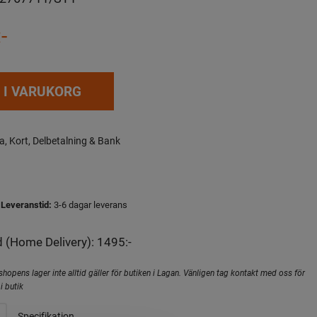
-
 I VARUKORG
a, Kort, Delbetalning & Bank
Leveranstid:
3-6 dagar leverans
 (Home Delivery): 1495:-
hopens lager inte alltid gäller för butiken i Lagan. Vänligen tag kontakt med oss för
i butik
Specifikation