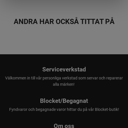
Transporthandtag
ANDRA HAR OCKSÅ TITTAT PÅ
Handtaget ovanpå högtryckstvätten gör den enkel att lyfta
och flytta.
Serviceverkstad
Välkommen in till vår personliga verkstad som servar och reparerar
alla märken!
Blocket/Begagnat
Fyndvaror och begagnade varor hittar du på vår Blocket-butik!
Slangvinda
Elkabeln kan rullas upp när högtryckstvätten inte används.
Om oss