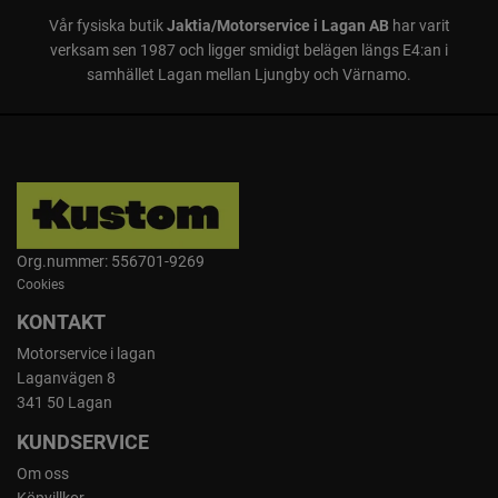
Vår fysiska butik
Jaktia/Motorservice i Lagan AB
har varit
verksam sen 1987 och ligger smidigt belägen längs E4:an i
samhället Lagan mellan Ljungby och Värnamo.
Org.nummer: 556701-9269
Cookies
Högtrycksslang
KONTAKT
Den medföljande slangen är 5 meter lång, vilket ger
Motorservice i lagan
rörelsefrihet när högtryckstvätten används.
Laganvägen 8
341 50 Lagan
KUNDSERVICE
Om oss
Köpvillkor