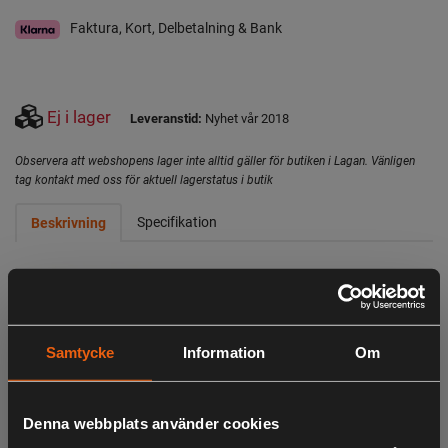
Faktura, Kort, Delbetalning & Bank
Ej i lager
Leveranstid:
Nyhet vår 2018
Observera att webshopens lager inte alltid gäller för butiken i Lagan. Vänligen
tag kontakt med oss för aktuell lagerstatus i butik
Specifikation
Beskrivning
Högtryckstvätt med en elektrisk motor som har ett
Samtycke
Information
Om
maxtryck på 110 bar och ett nominellt flöde på upp till 390
l/h.
Denna webbplats använder cookies
- Elektrisk motor på 1400 W