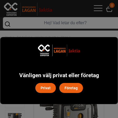
0
>
>
>
>
Start
Trädgård
Högtryckstvätt
Stiga
Stiga HPS 110 Högtryckstvätt
Vänligen välj privat eller företag
Privat
Företag