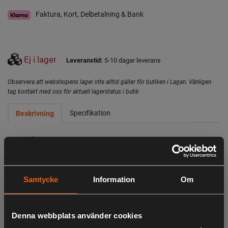
Faktura, Kort, Delbetalning & Bank
Ej i lager
Leveranstid:
5-10 dagar leverans
Observera att webshopens lager inte alltid gäller för butiken i Lagan. Vänligen
tag kontakt med oss för aktuell lagerstatus i butik
Specifikation
Beskrivning
Självgående gräsklippare med 139 cc bensinmotor och 60
liters gräsuppsamlare.
- 139 cc STIGA bensinmotor
Samtycke
Information
Om
- Självgående
- 46 cm klippbredd
- 60-liters hybridgräsuppamlare med indikator för full
Denna webbplats använder cookies
gräspåse