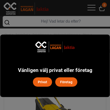
0
>
>
>
>
>
Start
Trädgård
Gräsklippare
Motorgräsklippare
Stiga
Stiga Combi 48 S Motorgräsklippare
Vänligen välj privat eller företag
Privat
Företag