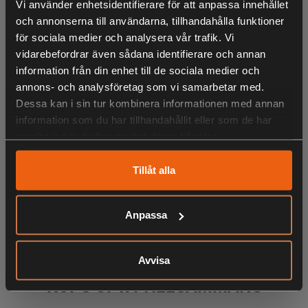
Vi använder enhetsidentifierare för att anpassa innehållet
- Multiclipplugg ingår
och annonserna till användarna, tillhandahålla funktioner
för sociala medier och analysera vår trafik. Vi
vidarebefordrar även sådana identifierare och annan
Den självgående gräsklipparen STIGA Combi 48 S har en
information från din enhet till de sociala medier och
klippbredd på 46 cm och drivs av en pålitlig 139 cc STIGA
annons- och analysföretag som vi samarbetar med.
bensinmotor med en nettoeffekt på 2,20 kW @ 2900 rpm.
Dessa kan i sin tur kombinera informationen med annan
Klippkåpan är tillverkad av stål och klipphöjdsjusteringen
information som du har tillhandahållit eller som de har
är centraliserad med ett handtag för enkel justering i 6
samlat in när du har använt deras tjänster.
lägen från 22 till 65 mm. Den bensindrivna gräsklipparen
Combi 48 S levereras med en 60-liters gräsuppsamlare
Tillåt alla
som har en indikator som visar när gräsuppsamlaren är full
eller behöver tömmas. Det justerbara och fällbara
LIKNANDE PRODUKTER
Anpassa
handtaget garanterar användarkomfort. Multiclipplugg
ingår.
Avvisa
KÖPS OFTA TILLSAMMANS