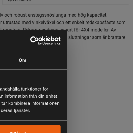
iv och robust enstegssnöslunga med hög kapacitet.
 utrustad med vinkelväxel och ett enkelt redskapsfäste som
att montera. Rekommenderas enbart för 4X4 modeller. Av
 bör inte snöslungan användas i sluttningar som är brantare
riktningar.
Om
andahålla funktioner för
n information från din enhet
 tur kombinera informationen
deras tjänster.