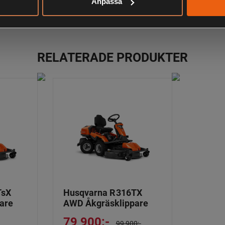
ANDRA HAR OCKSÅ TITTAT PÅ
Anpassa
RELATERADE PRODUKTER
TsX
Husqvarna R 316TX
are
AWD Åkgräsklippare
79 900:-
99 900:-