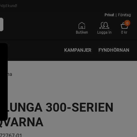
nöjd kund!
Privat
|
Företag
0
Butiken
Logga in
0 kr
KAMPANJER
FYNDHÖRNAN
qvarna
LUNGA 300-SERIEN
QVARNA
72767-01