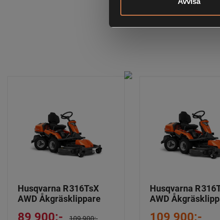
Avvisa
Husqvarna R 316TsX
Husqvarna R 316
AWD Åkgräsklippare
AWD Åkgräsklipp
89 900:-
109 900:-
109 900:-