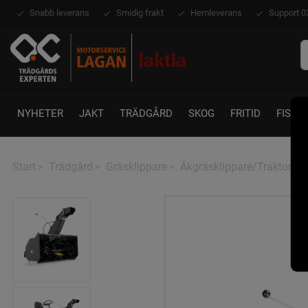
Snabb leverans
Smidig frakt
Hemleverans
Support 0
NYHETER
JAKT
TRÄDGÅRD
SKOG
FRITID
FISKE
Start
Trädgård
Gräsklippare
Åkgräsklippare/Traktor
>
>
>
>