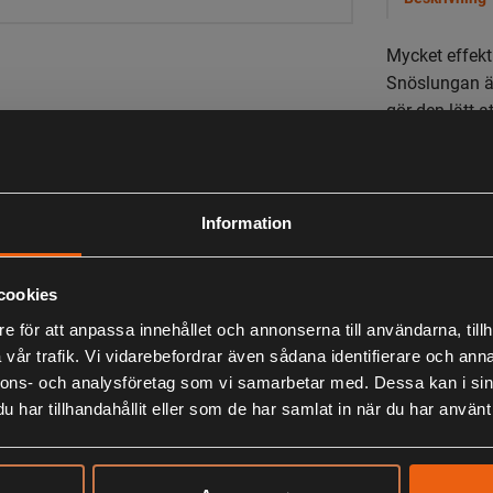
Mycket effekt
Snöslungan är
gör den lätt 
säkerhetsskäl
än 10 ° i alla 
Information
LIKNANDE PRODUKTER
cookies
e för att anpassa innehållet och annonserna till användarna, tillh
vår trafik. Vi vidarebefordrar även sådana identifierare och anna
KÖPS OFTA TILLSAMMANS
nnons- och analysföretag som vi samarbetar med. Dessa kan i sin
har tillhandahållit eller som de har samlat in när du har använt 