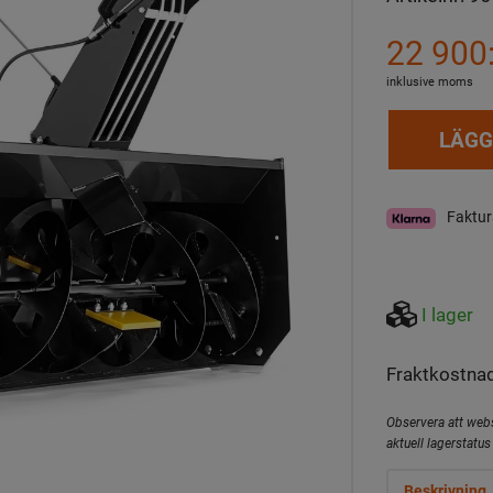
22 900:
inklusive moms
LÄGG
Faktur
I lager
Fraktkostnad
Observera att webs
aktuell lagerstatus 
Beskrivning