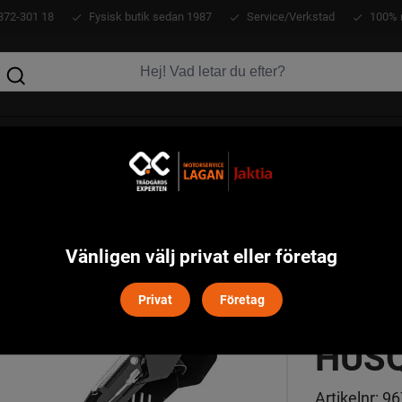
372-301 18
Fysisk butik sedan 1987
Service/Verkstad
100% 
KLÄDER
ATV
VERKTYG
MASKINER
Redskap Åkgräsklippare/Traktorer
Snöslunga 300-serien Hus
>
Vänligen välj privat eller företag
SNÖS
Privat
Företag
HUS
Artikelnr:
96