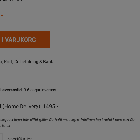
-
 I VARUKORG
a, Kort, Delbetalning & Bank
Leveranstid:
3-6 dagar leverans
 (Home Delivery): 1495:-
hopens lager inte alltid gäller för butiken i Lagan. Vänligen tag kontakt med oss för
i butik
Specifikation