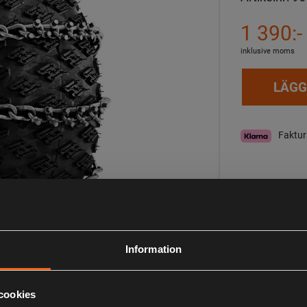
1 390:-
inklusive moms
LÄGG
Faktur
I lager
Observera att webs
aktuell lagerstatus 
Information
Beskrivning
cookies
Ger bra grepp