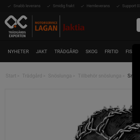
Snabb leverans
Smidig frakt
Hemleverans
Support 0
NYHETER
JAKT
TRÄDGÅRD
SKOG
FRITID
FISKE
Start
Trädgård
Snöslunga
Tillbehör snöslunga
Snöke
>
>
>
>