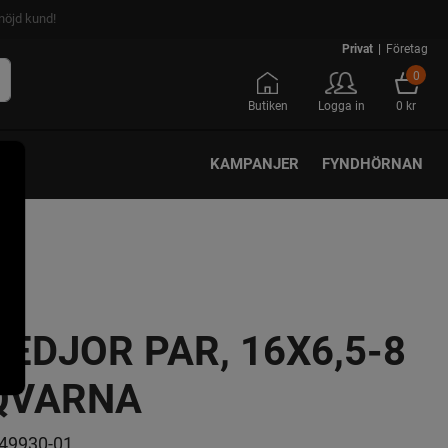
nöjd kund!
Privat
|
Företag
0
Butiken
Logga in
0 kr
KAMPANJER
FYNDHÖRNAN
EDJOR PAR, 16X6,5-8
QVARNA
49930-01