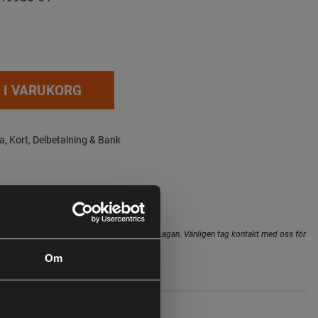
 I VARUKORG
a, Kort, Delbetalning & Bank
Leveranstid:
3-6 dagar leverans
hopens lager inte alltid gäller för butiken i Lagan. Vänligen tag kontakt med oss för
i butik
Om
 på snö och is.