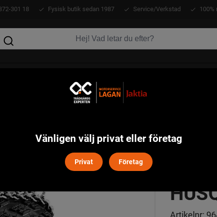
372-301 18
Fysisk butik sedan 1987
Service/Verkstad
100% 
KLÄDER
ATV
VERKTYG
MASKINER
djor Par, 16x6,5-8 Husqvarna
Vänligen välj privat eller företag
SNÖK
Privat
Företag
HUS
Artikelnr:
96