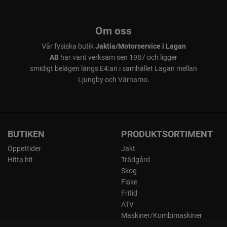
Om oss
Vår fysiska butik
Jaktia/Motorservice i Lagan
AB
har varit verksam sen 1987 och ligger
smidigt belägen längs E4:an i samhället Lagan mellan
Ljungby och Värnamo.
BUTIKEN
PRODUKTSORTIMENT
Öppettider
Jakt
Hitta hit
Trädgård
Skog
Fiske
Fritid
ATV
Maskiner/Kombimaskiner
Kläder