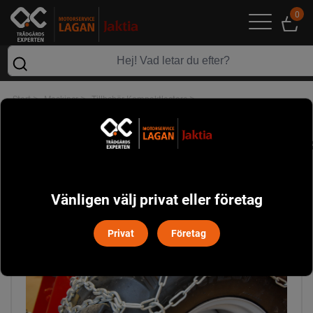
0
>
>
>
Start
Maskiner
Tillbehör Kompaktlastare
Snökedjor fram 12-serien /par, passar hjul 31x15,5-15"
Vänligen välj privat eller företag
Privat
Företag