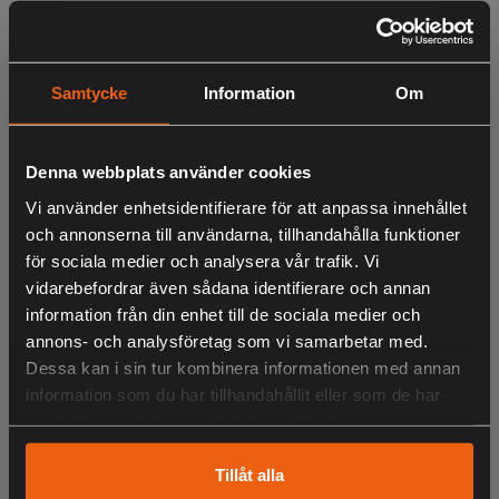
Beskrivning
Trejon reserverar sig för att produkten/produkterna på bild
Samtycke
Information
Om
kan vara extrautrustade. Eventuell monteringskostnad
tillkommer.
Denna webbplats använder cookies
Vi använder enhetsidentifierare för att anpassa innehållet
och annonserna till användarna, tillhandahålla funktioner
LIKNANDE PRODUKTER
för sociala medier och analysera vår trafik. Vi
vidarebefordrar även sådana identifierare och annan
information från din enhet till de sociala medier och
annons- och analysföretag som vi samarbetar med.
KÖPS OFTA TILLSAMMANS
Dessa kan i sin tur kombinera informationen med annan
information som du har tillhandahållit eller som de har
samlat in när du har använt deras tjänster.
ANDRA HAR OCKSÅ TITTAT PÅ
Tillåt alla