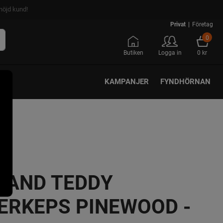
nöjd kund!
Privat
|
Företag
0
Butiken
Logga in
0 kr
KAMPANJER
FYNDHÖRNAN
LAND TEDDY
ERKEPS PINEWOOD -