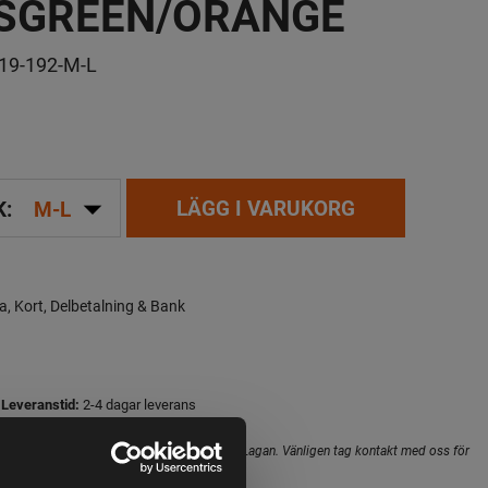
SGREEN/ORANGE
19-192-M-L
arrow_drop_down
LÄGG I VARUKORG
K:
M-L
a, Kort, Delbetalning & Bank
Leveranstid:
2-4 dagar leverans
hopens lager inte alltid gäller för butiken i Lagan. Vänligen tag kontakt med oss för
i butik