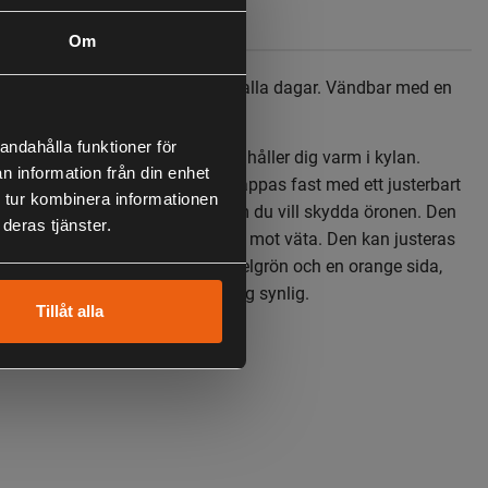
Specifikation
Om
s med mjukt teddymaterial för kalla dagar. Vändbar med en
range sida för ökad synlighet.
andahålla funktioner för
 med mjukt teddymaterial som håller dig varm i kylan.
n information från din enhet
byggda öronlappar som kan knäppas fast med ett justerbart
 tur kombinera informationen
å huvudet eller under hakan om du vill skydda öronen. Den
deras tjänster.
vattentätt membran som skyddar mot väta. Den kan justeras
pänne och är vändbar med en helgrön och en orange sida,
r du jagar och snabbt vill göra dig synlig.
Tillåt alla