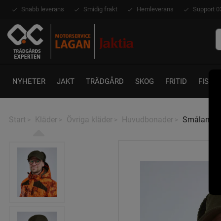
Snabb leverans
Smidig frakt
Hemleverans
Support 0
NYHETER
JAKT
TRÄDGÅRD
SKOG
FRITID
FISKE
Start
Kläder
Övriga kläder
Huvudbonader
Småland T
>
>
>
>