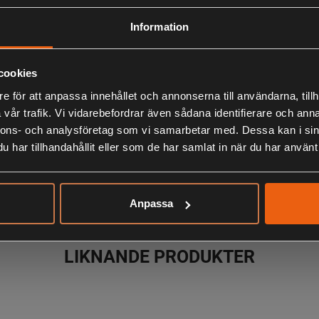
Beskrivning
Information
Vattentät kep
grön och en o
cookies
e för att anpassa innehållet och annonserna till användarna, tillh
Vadderad keps
vår trafik. Vi vidarebefordrar även sådana identifierare och anna
Kepsen har in
nnons- och analysföretag som vi samarbetar med. Dessa kan i sin
spänne uppe p
har tillhandahållit eller som de har samlat in när du har använt 
har även ett 
bak med ett s
perfekt för nä
Anpassa
LIKNANDE PRODUKTER