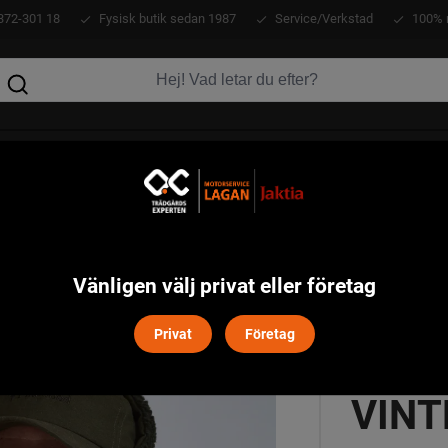
372-301 18
Fysisk butik sedan 1987
Service/Verkstad
100% 
KLÄDER
ATV
VERKTYG
MASKINER
eddy Vinterkeps Pinewood - Mossgreen/Orange
Vänligen välj privat eller företag
Privat
Företag
SMÅ
VINT