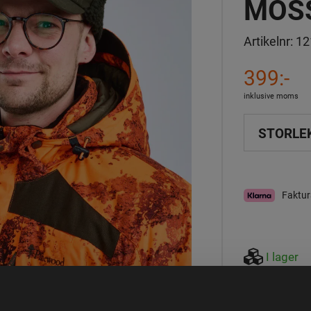
MOS
Artikelnr:
12
399:-
inklusive moms
STORLE
Faktur
I lager
Observera att webs
aktuell lagerstatus 