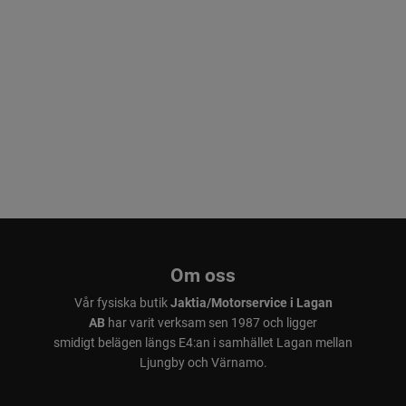
Om oss
Vår fysiska butik
Jaktia/Motorservice i Lagan
AB
har varit verksam sen 1987 och ligger
smidigt belägen längs E4:an i samhället Lagan mellan
Ljungby och Värnamo.