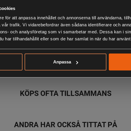
cookies
Snygg och mul
Perfekt även 
e för att anpassa innehållet och annonserna till användarna, tillh
Utrustade med
vår trafik. Vi vidarebefordrar även sådana identifierare och anna
nnons- och analysföretag som vi samarbetar med. Dessa kan i sin
97% bomull, 3
har tillhandahållit eller som de har samlat in när du har använt 
LIKNANDE PRODUKTER
Anpassa
KÖPS OFTA TILLSAMMANS
ANDRA HAR OCKSÅ TITTAT PÅ