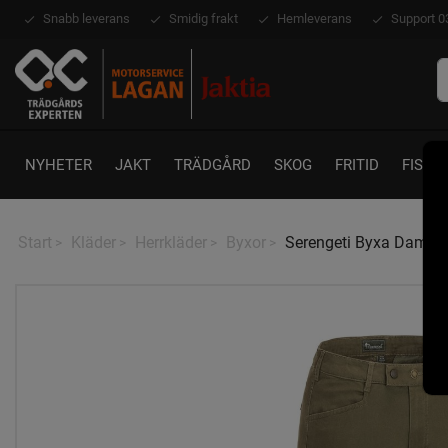
Snabb leverans
Smidig frakt
Hemleverans
Support 0
NYHETER
JAKT
TRÄDGÅRD
SKOG
FRITID
FISKE
Start
Kläder
Herrkläder
Byxor
Serengeti Byxa Dam Pi
>
>
>
>