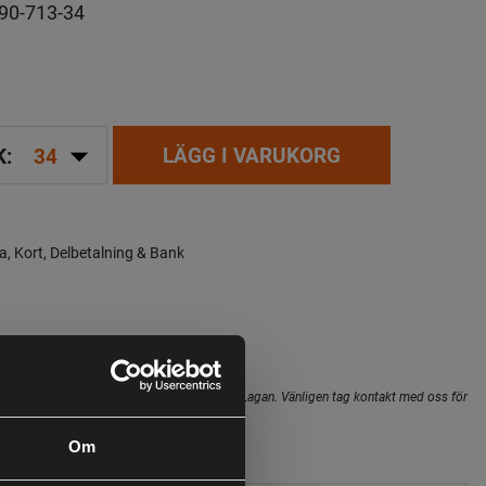
90-713-34
arrow_drop_down
LÄGG I VARUKORG
K:
34
a, Kort, Delbetalning & Bank
Leveranstid:
2-4 dagar leverans
hopens lager inte alltid gäller för butiken i Lagan. Vänligen tag kontakt med oss för
i butik
Om