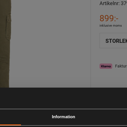
Artikelnr:
37
899:-
inklusive moms
STORLE
Faktur
I lager
Observera att webs
aktuell lagerstatus 
Information
Beskrivning