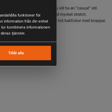
tifunktionell vardagsbyxa då du vill ha en ”casual” stil.
till after-hunt. Skön passform med mycket stretch.
andahålla funktioner för
 handfickor och benfickor, samt två bakfickor med knappar.
n information från din enhet
 tur kombinera informationen
% elastan.
deras tjänster.
Tillåt alla