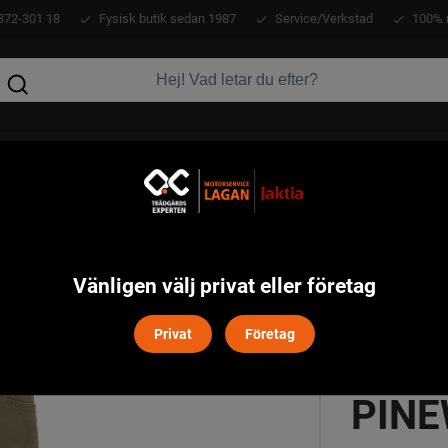
372-301 18
Fysisk butik sedan 1987
Service/Verkstad
100% 
KLÄDER
ATV
VERKTYG
MASKINER
newood - Jaktoliv
Vänligen välj privat eller företag
Privat
Företag
SERE
PINE