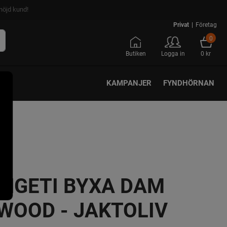
nöjd kund!
Privat
|
Företag
0
Butiken
Logga in
0 kr
KAMPANJER
FYNDHÖRNAN
NGETI BYXA DAM
WOOD - JAKTOLIV