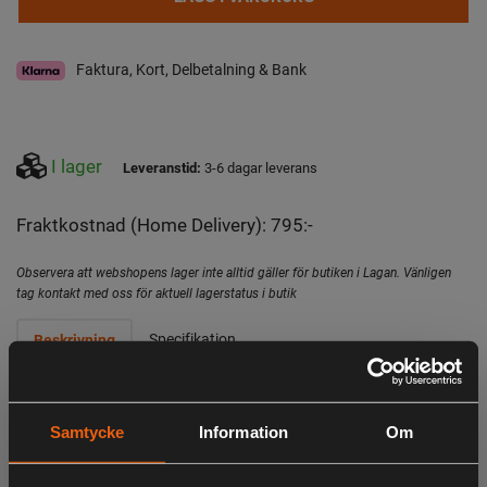
Faktura, Kort, Delbetalning & Bank
I lager
Leveranstid:
3-6 dagar leverans
Fraktkostnad (Home Delivery): 795:-
Observera att webshopens lager inte alltid gäller för butiken i Lagan. Vänligen
tag kontakt med oss för aktuell lagerstatus i butik
Specifikation
Beskrivning
- Den helt nya gummiförsedda metallskruven ger ökad
hållbarhet och rensar en bredd på 45 cm vilket gör den
Samtycke
Information
Om
idealisk för små till medelstora uppfarter
- Ta dig an isig och kompakt snö upp till 25 cm djup utan