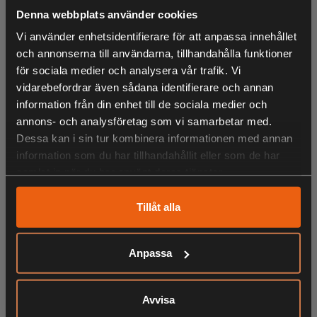
att fastna. Kasta den sedan 8m för att rensa vägar för att
Denna webbplats använder cookies
förhindra isig mark.
Vi använder enhetsidentifierare för att anpassa innehållet
- Hopfällbara handtag ger kompakt förvaring och med
och annonserna till användarna, tillhandahålla funktioner
enkla handtag kan du lyfta in snöslungan i
för sociala medier och analysera vår trafik. Vi
bagageutrymmet på din bil.
vidarebefordrar även sådana identifierare och annan
- LED-belysning för ökad syn på mörka vinter morgonar
information från din enhet till de sociala medier och
- IPX5 singel port batterilåda
annons- och analysföretag som vi samarbetar med.
- Premium 25 cm breda hjul glider genom snö eller is med
Dessa kan i sin tur kombinera informationen med annan
överlägset grepp
information som du har tillhandahållit eller som de har
- Designad för att skrapa nära plana ytor och rensa
samlat in när du har använt deras tjänster.
oönskad snö snabbare än någonsin tidigare!
Tillåt alla
Anpassa
LIKNANDE PRODUKTER
Avvisa