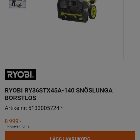
RYOBI RY36STX45A-140 SNÖSLUNGA
BORSTLÖS
Artikelnr:
5133005724 *
8 999:-
inklusive moms
LÄGG I VARUKORG