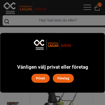
0
>
>
>
>
Start
Trädgård
Snöslunga
Ryobi
Ryobi RY36STX45A-140 Snöslunga Borstlös
Vänligen välj privat eller företag
Privat
Företag