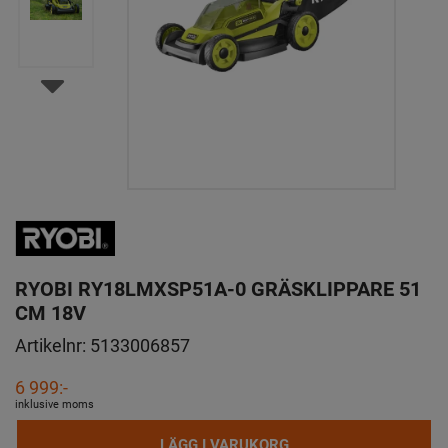
RYOBI RY18LMXSP51A-0 GRÄSKLIPPARE 51
CM 18V
Artikelnr:
5133006857
6 999:-
inklusive moms
LÄGG I VARUKORG