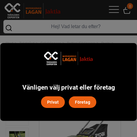
0
>
>
>
>
>
Start
Trädgård
Gräsklippare
Batteri/Elklippare
Ryobi
Ryobi RY18LMXSP51A-0 Gräsklippare 51 cm 18V
Vänligen välj privat eller företag
Privat
Företag