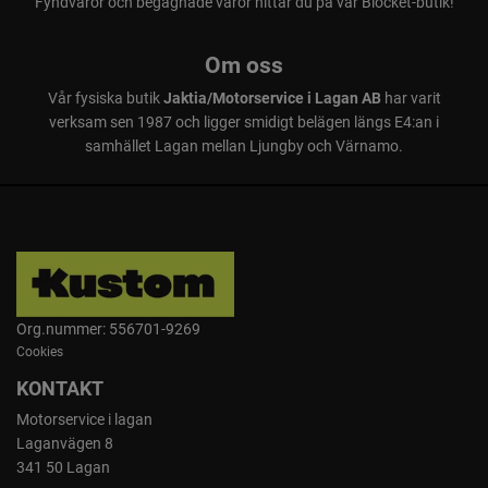
Fyndvaror och begagnade varor hittar du på vår Blocket-butik!
Välj mellan gräsklippning, bioklippning och sidoutkast. Den
integrerade biopluggen och det sidomonterade utkastet gör
Om oss
det enkelt att växla mellan olika lägen
Vår fysiska butik
Jaktia/Motorservice i Lagan AB
har varit
verksam sen 1987 och ligger smidigt belägen längs E4:an i
samhället Lagan mellan Ljungby och Värnamo.
Smart klippning
Gräsklipparen anpassar automatiskt knivhastigheten efter
underlaget för att maximera drifttid och leverera kraft när
det behövs
Drifttid
Org.nummer: 556701-9269
RY18LMXSP51A kan klippa upp till 600 m² per laddning
Cookies
med två 5,0 Ah ONE+ batteri (medföljer ej)
KONTAKT
Motorservice i lagan
Laganvägen 8
341 50 Lagan