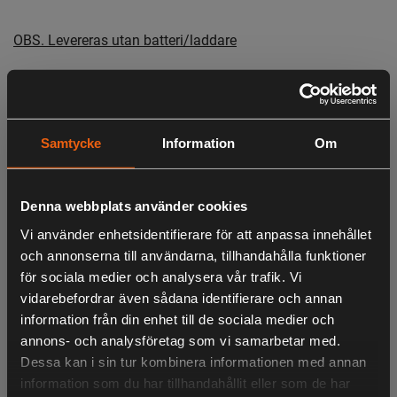
OBS. Levereras utan batteri/laddare
- Två 18V ONE+ batterier ger gräsklipparen den kraft som
krävs för att klara jobbet.
Samtycke
Information
Om
- Den första 18V ONE+ Gräsklipparen med självgående drift
som är perfekt för sluttningar, ojämna ytor och större
gräsmattor
Denna webbplats använder cookies
- Välj mellan gräsklippning, bioklippning och sidoutkast.
Vi använder enhetsidentifierare för att anpassa innehållet
Den integrerade biopluggen och det sidomonterade
och annonserna till användarna, tillhandahålla funktioner
utkastet gör det enkelt att växla mellan olika lägen
för sociala medier och analysera vår trafik. Vi
- Gräsklipparen anpassar automatiskt knivhastigheten efter
vidarebefordrar även sådana identifierare och annan
underlaget för att maximera drifttid och leverera kraft när
information från din enhet till de sociala medier och
det behövs
annons- och analysföretag som vi samarbetar med.
LIKNANDE PRODUKTER
- Hopfällbara handtag och vertikal förvaring gör det enkelt
Dessa kan i sin tur kombinera informationen med annan
att ställa undan gräsklipparen när den inte används
information som du har tillhandahållit eller som de har
- Justera enkelt mellan 7 olika klipphöjder, från 25 till 90