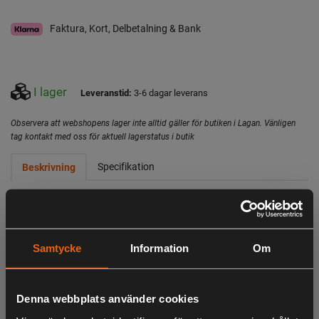
Faktura, Kort, Delbetalning & Bank
I lager
Leveranstid:
3-6 dagar leverans
Observera att webshopens lager inte alltid gäller för butiken i Lagan. Vänligen
tag kontakt med oss för aktuell lagerstatus i butik
Specifikation
Beskrivning
- Idealisk för små och medelstora uppgifter som
borttagning av färg och detaljslipning
- 1,8 mm oscilleringsrörelse för snabb och effektiv
Samtycke
Information
Om
materialborttagning
- Kompakt design för optimal tillpassning i hörn och på
små ytor
Denna webbplats använder cookies
- Snabbt byte av sandpapper med kardborrefäste