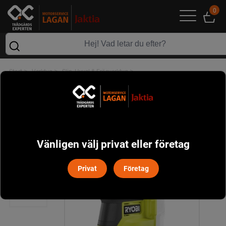
0
>
>
>
Start
Verktyg
Slip, Hyvel & Fräsverktyg
Ryobi RPS18-0 Detaljslipmaskin 18V
Vänligen välj privat eller företag
Privat
Företag