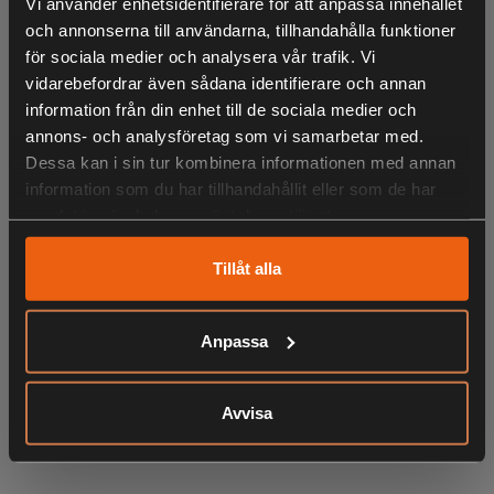
Vi använder enhetsidentifierare för att anpassa innehållet
- Triangelformad slipyta för slipning nära kanter och i
och annonserna till användarna, tillhandahålla funktioner
trånga hörn
för sociala medier och analysera vår trafik. Vi
vidarebefordrar även sådana identifierare och annan
information från din enhet till de sociala medier och
annons- och analysföretag som vi samarbetar med.
Dessa kan i sin tur kombinera informationen med annan
information som du har tillhandahållit eller som de har
samlat in när du har använt deras tjänster.
Tillåt alla
LIKNANDE PRODUKTER
Anpassa
Avvisa
KÖPS OFTA TILLSAMMANS