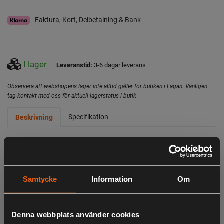
Faktura, Kort, Delbetalning & Bank
I lager
Leveranstid:
3-6 dagar leverans
Observera att webshopens lager inte alltid gäller för butiken i Lagan. Vänligen
tag kontakt med oss för aktuell lagerstatus i butik
Specifikation
Beskrivning
Stödhandtaget kan vridas 360° och gör det möjligt att
använda slagborrmaskinen i valfri vinkel. Den låga vikten
och kraftiga greppet med variabel hastighet och reversibel
Samtycke
Information
Om
gång gör den ännu lättare att använda. Oavsett sig du
borrar i trä eller betong klarar den här slagborrmaskinen
uppgiften galant. Finesser som LED-lampa och
Denna webbplats använder cookies
metallchuck med automatiskt spindellås gör den mycket