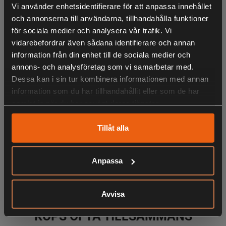
lättanvänd.
Vi använder enhetsidentifierare för att anpassa innehållet
och annonserna till användarna, tillhandahålla funktioner
för sociala medier och analysera vår trafik. Vi
vidarebefordrar även sådana identifierare och annan
- Variabel hastighet både fram och bakåt för total kontroll
information från din enhet till de sociala medier och
- Lätt & kompakt för enkel borrning
annons- och analysföretag som vi samarbetar med.
Dessa kan i sin tur kombinera informationen med annan
- GripZone™ teknologi för ett komfortabelt och stadigt
information som du har tillhandahållit eller som de har
grepp
samlat in när du har använt deras tjänster.
- Metallväxelhus
Tillåt alla
- Metallchuck med automatisk spindellåsning
- 2-växlar
LIKNANDE PRODUKTER
Anpassa
- LED ljus
Avvisa
KÖPS OFTA TILLSAMMANS