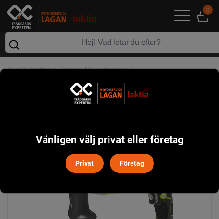
0
>
>
>
Start
Verktyg
Borrning & Skruvdragning
Ryobi RPD1200-K Slagborrmaskin 1200W
Vänligen välj privat eller företag
Privat
Företag