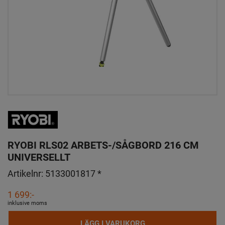
RYOBI RLS02 ARBETS-/SÅGBORD 216 CM
UNIVERSELLT
Artikelnr:
5133001817 *
1 699:-
inklusive moms
LÄGG I VARUKORG