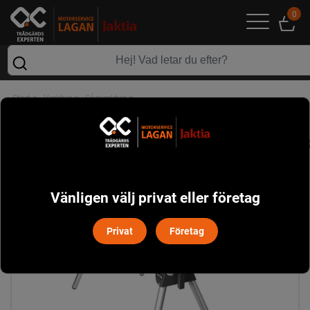
0
>
>
>
Start
Verktyg
Sågverktyg
Ryobi RLS02 Arbets-/Sågbord 216 cm universellt
Vänligen välj privat eller företag
Privat
Företag