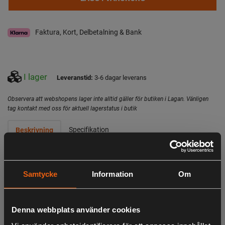
Faktura, Kort, Delbetalning & Bank
I lager
Leveranstid:
3-6 dagar leverans
Observera att webshopens lager inte alltid gäller för butiken i Lagan. Vänligen
tag kontakt med oss för aktuell lagerstatus i butik
Specifikation
Beskrivning
- Lämplig att använda med kap- och geringsåg
Samtycke
Information
Om
- Robust stålram för lång livslängd
- Justerbar plattform för att fästa kap- och geringssågen
Denna webbplats använder cookies
- Utfällbara stödarmar för extra support