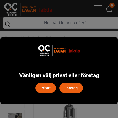
0
>
>
>
Start
Verktyg
Städning & Rengöring
Ryobi RHFC18BL-0 3-i-1 Golvmopp/Skaftdammsugare 18V
Vänligen välj privat eller företag
Privat
Företag