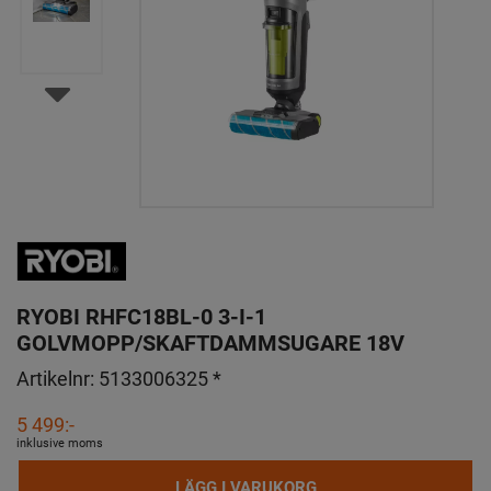
RYOBI RHFC18BL-0 3-I-1
GOLVMOPP/SKAFTDAMMSUGARE 18V
Artikelnr:
5133006325 *
5 499:-
inklusive moms
LÄGG I VARUKORG