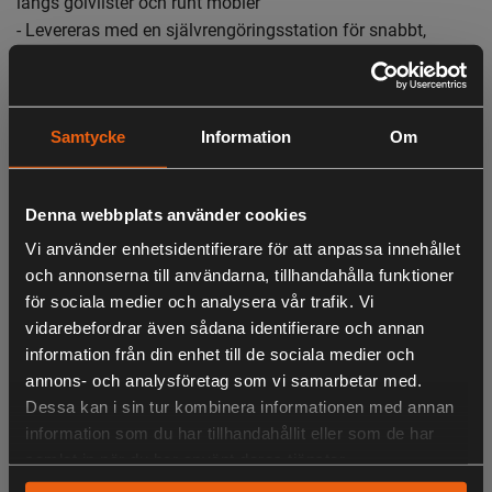
längs golvlister och runt möbler
- Levereras med en självrengöringsstation för snabbt,
handsfree-underhåll
- Lämplig för användning på flera olika ytor, inklusive
förseglade trägolv, laminat, sten och kakel
Samtycke
Information
Om
- Självstående design för ökad bekvämlighet och enkel
förvaring
- Dammsugaren går in i standbyläge när den står upprätt,
Denna webbplats använder cookies
perfekt för att snabbt flytta möbler och hinder under
städningen
Vi använder enhetsidentifierare för att anpassa innehållet
och annonserna till användarna, tillhandahålla funktioner
för sociala medier och analysera vår trafik. Vi
vidarebefordrar även sådana identifierare och annan
information från din enhet till de sociala medier och
LIKNANDE PRODUKTER
annons- och analysföretag som vi samarbetar med.
Dessa kan i sin tur kombinera informationen med annan
information som du har tillhandahållit eller som de har
samlat in när du har använt deras tjänster.