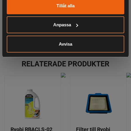
KÖPS OFTA TILLSAMMANS
Tillåt alla
Anpassa
ANDRA HAR OCKSÅ TITTAT PÅ
Avvisa
RELATERADE PRODUKTER
Ryobi RBACLS-02
Filter till Ryobi