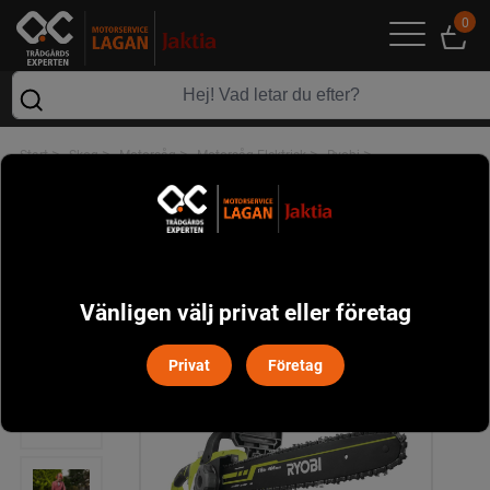
0
>
>
>
>
>
Start
Skog
Motorsåg
Motorsåg Elektrisk
Ryobi
Ryobi RCS2340B 2300W Kedjesåg
Vänligen välj privat eller företag
Privat
Företag