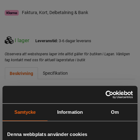
Faktura, Kort, Delbetalning & Bank
I lager
Leveranstid:
3-6 dagar leverans
Observera att webshopens lager inte alltid gäller för butiken i Lagan. Vänligen
tag kontakt med oss för aktuell lagerstatus i butik
Specifikation
Beskrivning
Kedjesåg 2300W. Svärdslängd 40cm. Kedjehastighet
16m/sek. Anti-vibrations system för optimal bekvämlighet.
Utrustad med verktygsfri kedjespännare vilket gör att du
Samtycke
Information
Om
snabbt och enkelt spänner och byter kedjan. Automatisk
kedjesmörjning. Mekanisk broms/kastskydd. gummerat
grepp för bästa komfort.
Denna webbplats använder cookies