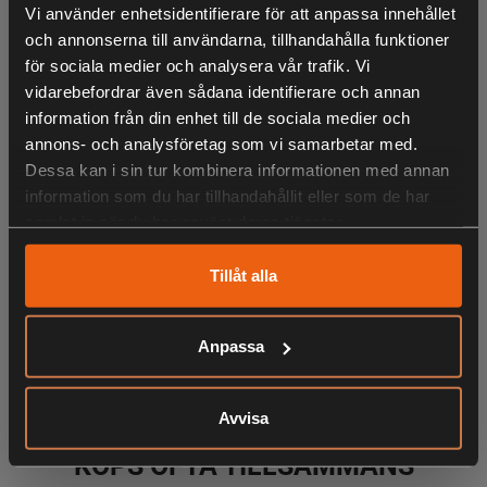
Levereras med svärddskydd samt kedjeolja.
Vi använder enhetsidentifierare för att anpassa innehållet
och annonserna till användarna, tillhandahålla funktioner
för sociala medier och analysera vår trafik. Vi
- 40 cm Oregon®-svärd och kedja
vidarebefordrar även sådana identifierare och annan
- Kraftfull 2300W motor
information från din enhet till de sociala medier och
- 16 m/s kedjehastighet erbjuder utmärkt prestanda
annons- och analysföretag som vi samarbetar med.
- Snabbverkande mekanisk kedjebroms
Dessa kan i sin tur kombinera informationen med annan
- Lättanvänt reglage för verktygslös kedjespänning
information som du har tillhandahållit eller som de har
- Anti-vibrationssystem för maximal bekvämlighet
samlat in när du har använt deras tjänster.
- Automatisk kedjesmörjning för kontinuerlig kapning
Tillåt alla
- Innovativ spånavskärmare styr undan träflisor från
användaren
- Välbalanserad och lätt design säkerställer enkel hantering
LIKNANDE PRODUKTER
Anpassa
- Levereras med Svärdskydd samt 150 ml svärd- och
kedjeolja
Avvisa
KÖPS OFTA TILLSAMMANS