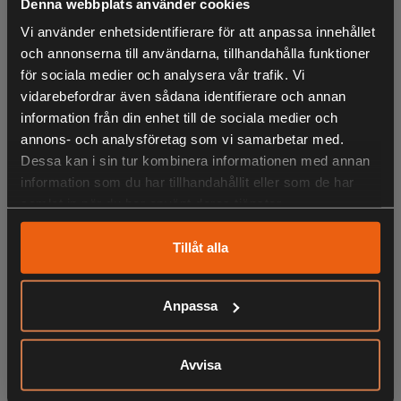
Denna webbplats använder cookies
drifttiden
- Ny högeffektiv design med 4 flikar gör det lättare för
Vi använder enhetsidentifierare för att anpassa innehållet
energin att flöda, vilket ökar effekten med upp till 20%
och annonserna till användarna, tillhandahålla funktioner
- IntelliCell™-tekniken övervakar och balanserar enskilda
för sociala medier och analysera vår trafik. Vi
celler för att maximera drifttid, lagringstid och säkerhet
vidarebefordrar även sådana identifierare och annan
information från din enhet till de sociala medier och
- 4-stegs bränslemätare visar återstående effekt (100%,
annons- och analysföretag som vi samarbetar med.
75%, 50%, 25%)
Dessa kan i sin tur kombinera informationen med annan
- Tålig batteri design med inbyggt stötskydd för långsiktig
information som du har tillhandahållit eller som de har
hållbarhet
samlat in när du har använt deras tjänster.
- Drifttiden kan variera beroende på verktyg, batteri och
applikation
Tillåt alla
Anpassa
LIKNANDE PRODUKTER
Avvisa