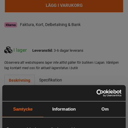
LÄGG I VARUKORG
Faktura, Kort, Delbetalning & Bank
I lager
Leveranstid:
3-6 dagar leverans
Observera att webshopens lager inte alltid gäller för butiken i Lagan. Vänligen
tag kontakt med oss för aktuell lagerstatus i butik
Specifikation
Beskrivning
- Kraftfullt 12,0Ah Lithium+™ HIGH ENERGY-batteri ger 3
gånger längre drifttid och 20 % mer kraft än tidigare
RYOBI®-litiumteknologier
Samtycke
Information
Om
- Högpresterande battericeller genererar upp till 25% mindre
värme i applikationer med hög belastning, vilket maximerar