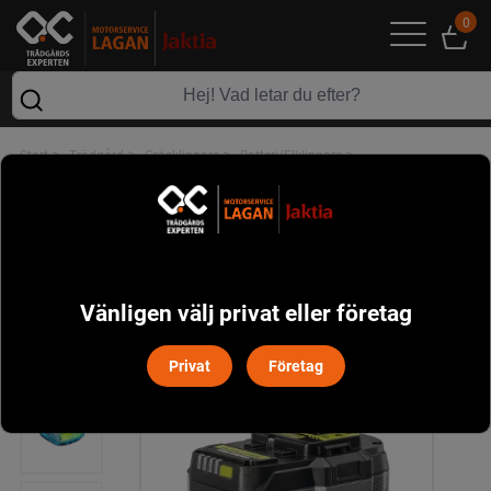
0
>
>
>
>
Start
Trädgård
Gräsklippare
Batteri/Elklippare
>
Batterier/Laddare
Ryobi RB18120T 18V Lithium+™ HIGH ENERGY Batteri 12,0Ah
Vänligen välj privat eller företag
Privat
Företag