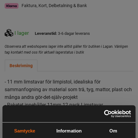
Faktura, Kort, Delbetalning & Bank
I lager
Leveranstid:
3-6 dagar leverans
Observera att webshopens lager inte alltid gäller för butiken i Lagan. Vänligen
tag kontakt med oss för aktuell lagerstatus i butik
Beskrivning
- 11 mm limstavar för limpistol, idealiska för
sammanfogning av material som trä, tyg, mattor, plast och
många andra gör-det-själv-projekt
- Paketet innehåller 11mm 12 pack Limstavar
- Kompatibel med RGL18-0 och R18GLU-0
Samtycke
Information
Om