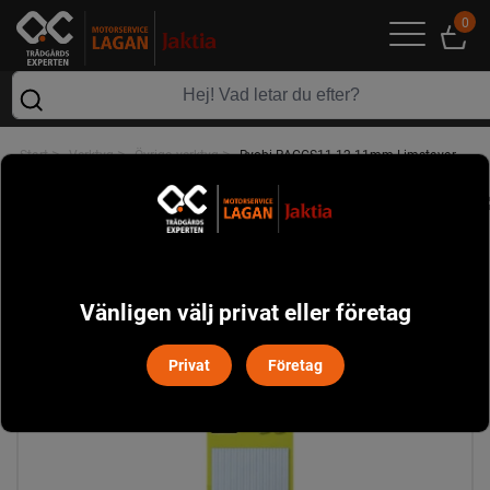
0
>
>
>
Start
Verktyg
Övriga verktyg
Ryobi RACGS11-12 11mm Limstavar
Vänligen välj privat eller företag
Privat
Företag