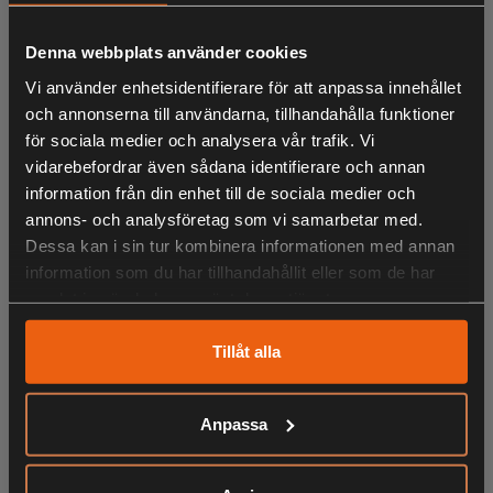
LIKNANDE PRODUKTER
Denna webbplats använder cookies
Vi använder enhetsidentifierare för att anpassa innehållet
och annonserna till användarna, tillhandahålla funktioner
KÖPS OFTA TILLSAMMANS
för sociala medier och analysera vår trafik. Vi
vidarebefordrar även sådana identifierare och annan
information från din enhet till de sociala medier och
annons- och analysföretag som vi samarbetar med.
ANDRA HAR OCKSÅ TITTAT PÅ
Dessa kan i sin tur kombinera informationen med annan
information som du har tillhandahållit eller som de har
samlat in när du har använt deras tjänster.
Tillåt alla
RELATERADE PRODUKTER
Anpassa