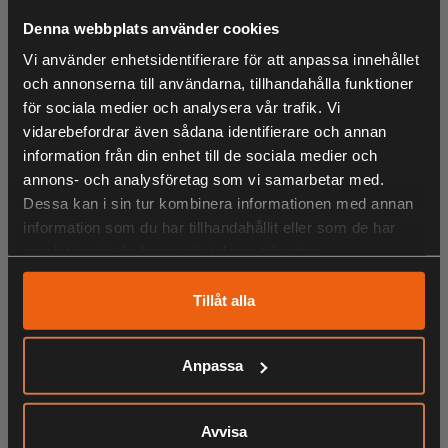
Denna webbplats använder cookies
Vi använder enhetsidentifierare för att anpassa innehållet
KÖPS OFTA TILLSAMMANS
och annonserna till användarna, tillhandahålla funktioner
för sociala medier och analysera vår trafik. Vi
vidarebefordrar även sådana identifierare och annan
information från din enhet till de sociala medier och
ANDRA HAR OCKSÅ TITTAT PÅ
annons- och analysföretag som vi samarbetar med.
Dessa kan i sin tur kombinera informationen med annan
information som du har tillhandahållit eller som de har
samlat in när du har använt deras tjänster.
RELATERADE PRODUKTER
Tillåt alla
Anpassa
Avvisa