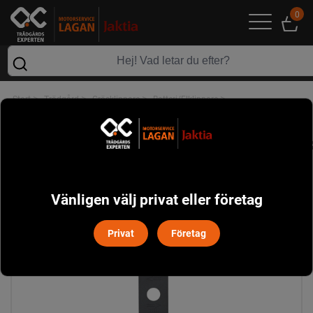
0
>
>
>
>
Start
Trädgård
Gräsklippare
Batteri/Elklippare
>
Tillbehör Batteri/Elklippare
Ryobi RAC435 Gräsklipparkniv 37 cm
Vänligen välj privat eller företag
Privat
Företag