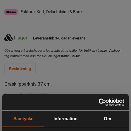
Faktura, Kort, Delbetalning & Bank
I lager
Leveranstid:
3-6 dagar leverans
Observera att webshopens lager inte alltid gäller för butiken i Lagan. Vänligen
tag kontakt med oss för aktuell lagerstatus i butik
Beskrivning
Gräsklipparkniv 37 cm.
Passar RY18LMX37A.
Samtycke
Information
Om
LIKNANDE PRODUKTER