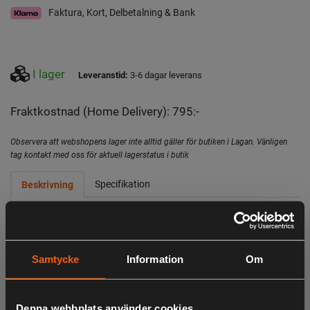
Faktura, Kort, Delbetalning & Bank
I lager
Leveranstid:
3-6 dagar leverans
Fraktkostnad (Home Delivery): 795:-
Observera att webshopens lager inte alltid gäller för butiken i Lagan. Vänligen
tag kontakt med oss för aktuell lagerstatus i butik
Specifikation
Beskrivning
- Kap-/gersåg med stor kapacitet
- Bordsyta i aluminium och tydlig gradmarkering av vinklar,
Samtycke
Information
Om
4 fasta lägen
- Klinga med 48 karbidtänder ger ett rent och fint skär
Denna webbplats använder cookies