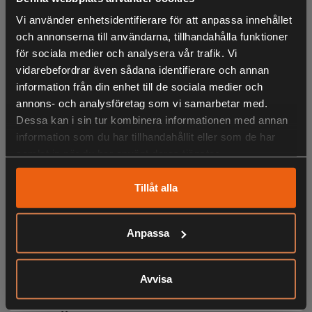
- 2 LED lampor för maximal synlighet under arbetet
Vi använder enhetsidentifierare för att anpassa innehållet
- Max. kapacitet vid 90°: 110 mm x 300 mm
och annonserna till användarna, tillhandahålla funktioner
för sociala medier och analysera vår trafik. Vi
- Levereras med 48T TCT klinga, virkesklämmor och
vidarebefordrar även sådana identifierare och annan
dammuppsamlare
information från din enhet till de sociala medier och
annons- och analysföretag som vi samarbetar med.
Dessa kan i sin tur kombinera informationen med annan
information som du har tillhandahållit eller som de har
samlat in när du har använt deras tjänster.
Tillåt alla
Anpassa
LIKNANDE PRODUKTER
Avvisa