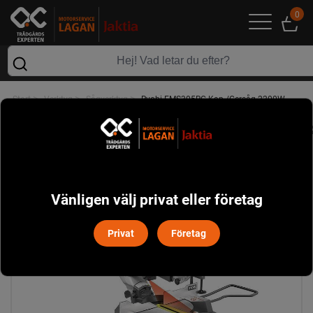
0
>
>
>
Start
Verktyg
Sågverktyg
Ryobi EMS305RG Kap-/Gersåg 2200W
Vänligen välj privat eller företag
Privat
Företag