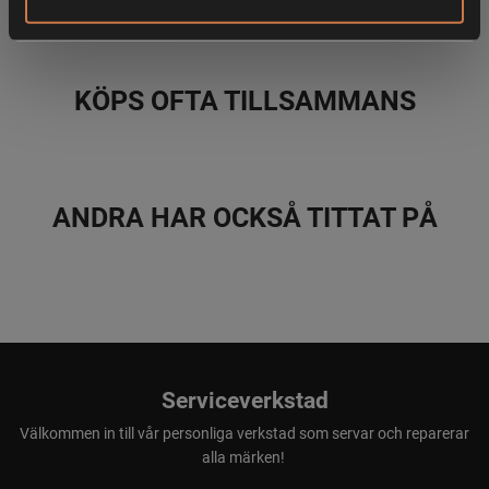
- Isoleringsförmåga
- Veck mitt bak på ryggen
- Rundad nederkant
- Knapp under kragen
KÖPS OFTA TILLSAMMANS
- Knappar i pärlemor-imitation
ANDRA HAR OCKSÅ TITTAT PÅ
Serviceverkstad
Välkommen in till vår personliga verkstad som servar och reparerar
alla märken!