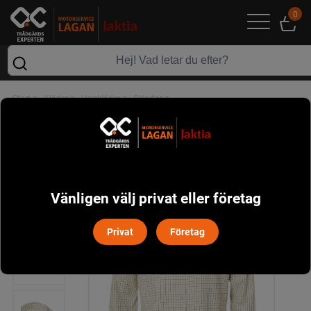
0
>
>
>
>
Start
Kläder
Herrkläder
Skjortor
Redway Shooting Fit Wool Shirt Chevalier - Dark Red Tattersall
Vänligen välj privat eller företag
Privat
Företag