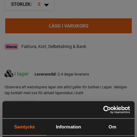
arrow_drop_down
STORLEK:
S
LÄGG I VARUKORG
Faktura, Kort, Delbetalning & Bank
I lager
Leveranstid:
2-4 dagar leverans
Observera att webshopens lager inte alltid gäller för butiken i Lagan. Vänligen
tag kontakt med oss för aktuell lagerstatus i butik
Specifikation
Beskrivning
Shooting fit - bekväm och Unik passform från Chevalier -
Samtycke
Information
Om
Mjukt tyg i Ull och bomull - Klassisk tattersall ruta