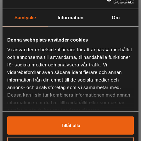
röra sig stekhett i gäddornas ögon.
Samtycke
Information
Om
18 centimeter, 55 gram och en rad riktigt klassiska storfisk-
färger. Du kan också rigga den med VMCs Mustache Rig
på ett vilkor, håll hårt i grejerna...
Denna webbplats använder cookies
Vi använder enhetsidentifierare för att anpassa innehållet
och annonserna till användarna, tillhandahålla funktioner
LIKNANDE PRODUKTER
för sociala medier och analysera vår trafik. Vi
vidarebefordrar även sådana identifierare och annan
information från din enhet till de sociala medier och
annons- och analysföretag som vi samarbetar med.
Dessa kan i sin tur kombinera informationen med annan
KÖPS OFTA TILLSAMMANS
information som du har tillhandahållit eller som de har
samlat in när du har använt deras tjänster.
Tillåt alla
ANDRA HAR OCKSÅ TITTAT PÅ