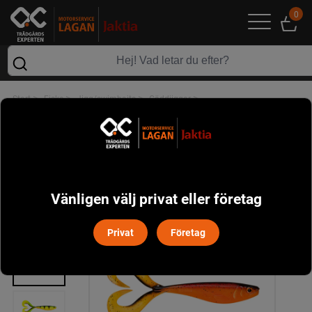
0
>
>
>
>
Start
Fiske
Jigg/swimbaits
Gäddjiggar
Rapala Soft Olio (55g 18cm)
Vänligen välj privat eller företag
Privat
Företag