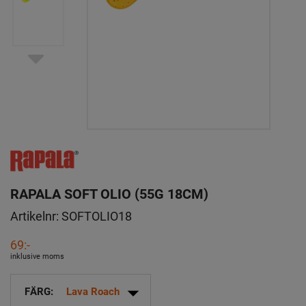
RAPALA SOFT OLIO (55G 18CM)
Artikelnr:
SOFTOLIO18
69:-
inklusive moms
arrow_drop_down
FÄRG:
Lava Roach