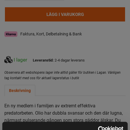
LÄGG I VARUKORG
Faktura, Kort, Delbetalning & Bank
I lager
Leveranstid:
2-4 dagar leverans
Observera att webshopens lager inte alltid gäller för butiken i Lagan. Vänligen
tag kontakt med oss för aktuell lagerstatus i butik
Beskrivning
En ny medlem i familjen av extremt effektiva
predatorbeten. Olio har dubbla svansar och den där lugna,
närmast pulserande gången som stora gäddor älskar. Du
kan fiska den sömngångarlångsamt och den kommer ändå