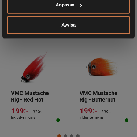
Anpassa
RELATERADE PRODUKTER
Avvisa
VMC Mustache
VMC Mustache
Rig - Red Hot
Rig - Butternut
199:-
199:-
339:-
339:-
inklusive moms
inklusive moms