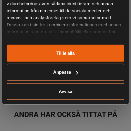
vidarebefordrar även sådana identifierare och annan
Komfortabel och lättskött piké i svalkande Coolmax®-
information från din enhet till de sociala medier och
material som andas. Strykfri, snabbtorkande och
annons- och analysföretag som vi samarbetar med.
fukttransporterande
Dessa kan i sin tur kombinera informationen med annan
information som du har tillhandahållit eller som de har
samlat in när du har använt deras tjänster.
LIKNANDE PRODUKTER
Tillåt alla
Anpassa
KÖPS OFTA TILLSAMMANS
Avvisa
ANDRA HAR OCKSÅ TITTAT PÅ