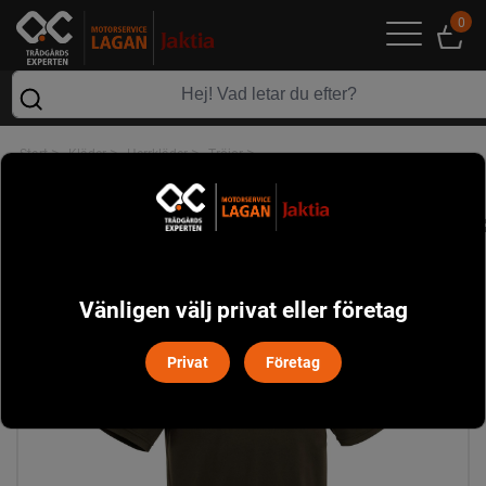
0
>
>
>
>
Start
Kläder
Herrkläder
Tröjor
Ramsey Coolmax Pike Pinewood - Mockabrun
Vänligen välj privat eller företag
Privat
Företag