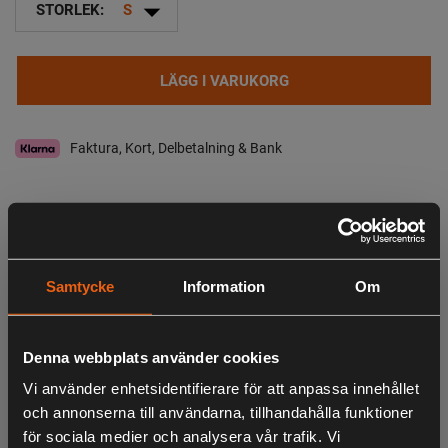
arrow_drop_down
STORLEK:
S
LÄGG I VARUKORG
Faktura, Kort, Delbetalning & Bank
I lager
Leveranstid:
2-4 dagar leverans
Observera att webshopens lager inte alltid gäller för butiken i Lagan. Vänligen
Samtycke
Information
Om
tag kontakt med oss för aktuell lagerstatus i butik
Specifikation
Beskrivning
Denna webbplats använder cookies
Vi använder enhetsidentifierare för att anpassa innehållet
Lättskött piké i svalkande Coolmax® material, med snygg,
och annonserna till användarna, tillhandahålla funktioner
stilren design som passar i vardagen likväl som vid
för sociala medier och analysera vår trafik. Vi
sportigare aktivitet. Strykfri