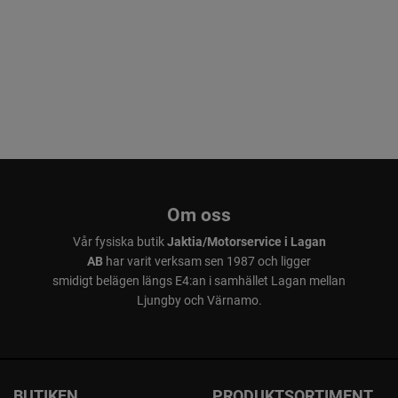
Om oss
Vår fysiska butik
Jaktia/Motorservice i Lagan
AB
har varit verksam sen 1987 och ligger
smidigt belägen längs E4:an i samhället Lagan mellan
Ljungby och Värnamo.
BUTIKEN
PRODUKTSORTIMENT