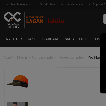
Snabb leverans
Smidig frakt
Hemleverans
Support 0
NYHETER
JAKT
TRÄDGÅRD
SKOG
FRITID
FISKE
Start
Kläder
Övriga kläder
Huvudbonader
Pro Hunter
>
>
>
>