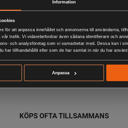
Information
Observera att webs
aktuell lagerstatus 
cookies
Beskrivning
e för att anpassa innehållet och annonserna till användarna, tillh
vår trafik. Vi vidarebefordrar även sådana identifierare och anna
- Vändbar kul
nnons- och analysföretag som vi samarbetar med. Dessa kan i sin
- Extremt slit
har tillhandahållit eller som de har samlat in när du har använt 
- Komfortfode
- Lätt isolerad
Anpassa
LIKNANDE PRODUKTER
KÖPS OFTA TILLSAMMANS