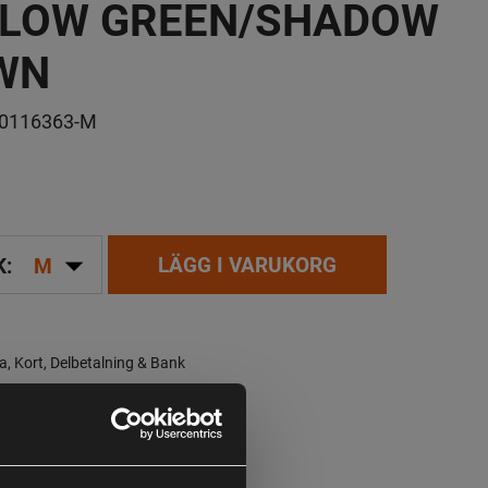
LLOW GREEN/SHADOW
WN
0116363-M
arrow_drop_down
LÄGG I VARUKORG
K:
M
a, Kort, Delbetalning & Bank
Leveranstid:
2-4 dagar leverans