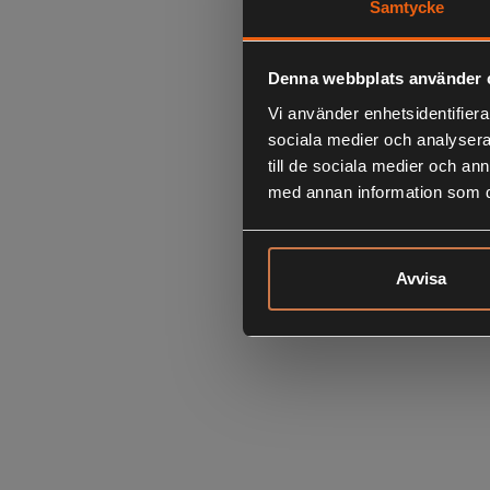
Samtycke
Denna webbplats använder 
Vi använder enhetsidentifierar
sociala medier och analysera 
till de sociala medier och a
med annan information som du 
Avvisa