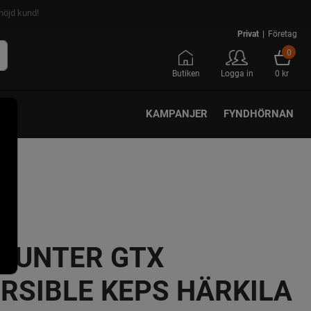
nöjd kund!
Privat
|
Företag
0
Butiken
Logga in
0 kr
KAMPANJER
FYNDHÖRNAN
HUNTER GTX
RSIBLE KEPS HÄRKILA