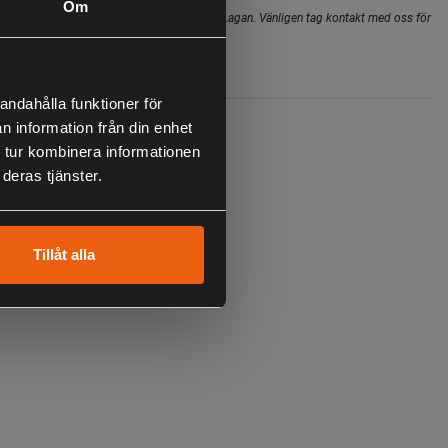
Om
hopens lager inte alltid gäller för butiken i Lagan. Vänligen tag kontakt med oss för
i butik
Specifikation
andahålla funktioner för
n information från din enhet
le med signalfärg
 tur kombinera informationen
stark keps
deras tjänster.
r
Tillåt alla