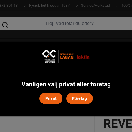
372-301 18
Fysisk butik sedan 1987
Service/Verkstad
100% 
KLÄDER
ATV
VERKTYG
MASKINER
 GTX Reversible Keps Härkila - Willow Green/Shadow Brown
Vänligen välj privat eller företag
Privat
Företag
PRO 
REVE