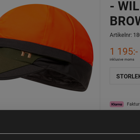
- WI
BRO
Artikelnr:
18
1 195:-
inklusive moms
STORLE
Faktur
I lager