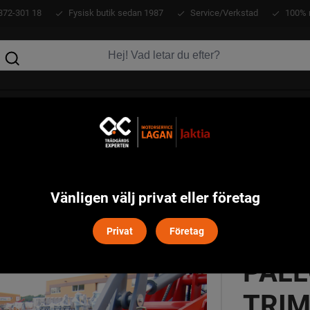
372-301 18
Fysisk butik sedan 1987
Service/Verkstad
100% 
KLÄDER
ATV
VERKTYG
MASKINER
,1m, Trima/SMS fäste, passar serie -10/-11
Vänligen välj privat eller företag
Privat
Företag
PALL
TRIM