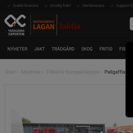
Snabb leverans
Smidig frakt
Hemleverans
Support 0
NYHETER
JAKT
TRÄDGÅRD
SKOG
FRITID
FISKE
Start
Maskiner
Tillbehör Kompaktlastare
Pallgafflar 1
>
>
>