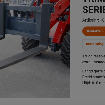
SERI
Artikelnr:
18
Kontakta Bu
Beskrivning
Trejon reserv
extrautrustad
Längd gaffel
Bredd stativ
Höjd: 610 m