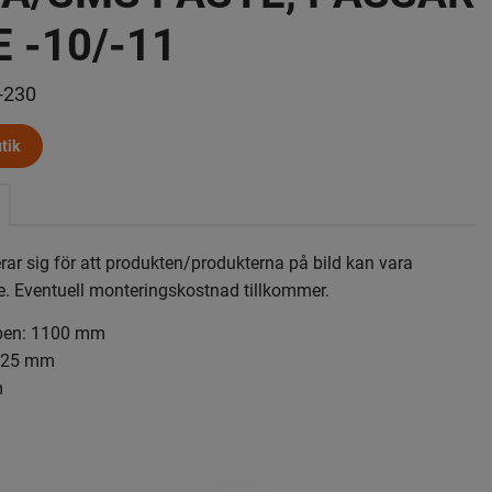
E -10/-11
-230
tik
erar sig för att produkten/produkterna på bild kan vara
e. Eventuell monteringskostnad tillkommer.
ben: 1100 mm
:925 mm
m