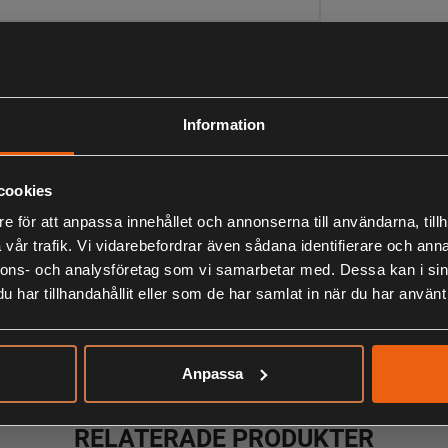
LIKNANDE PRODUKTER
Information
cookies
KÖPS OFTA TILLSAMMANS
e för att anpassa innehållet och annonserna till användarna, tillh
vår trafik. Vi vidarebefordrar även sådana identifierare och anna
nnons- och analysföretag som vi samarbetar med. Dessa kan i sin
har tillhandahållit eller som de har samlat in när du har använt 
ANDRA HAR OCKSÅ TITTAT PÅ
Anpassa
RELATERADE PRODUKTER