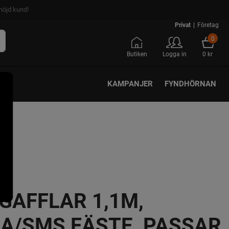
nöjd kund!
Privat
|
Företag
0
Butiken
Logga in
0 kr
KAMPANJER
FYNDHÖRNAN
GAFFLAR 1,1M,
A/SMS FÄSTE, PASSAR