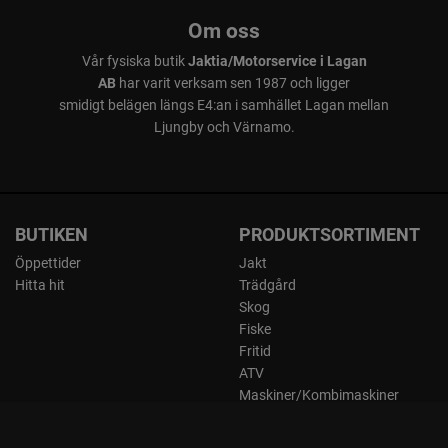
Om oss
Vår fysiska butik
Jaktia/Motorservice i Lagan
AB
har varit verksam sen 1987 och ligger
smidigt belägen längs E4:an i samhället Lagan mellan
Ljungby och Värnamo.
BUTIKEN
PRODUKTSORTIMENT
Öppettider
Jakt
Hitta hit
Trädgård
Skog
Fiske
Fritid
ATV
Maskiner/Kombimaskiner
Kläder