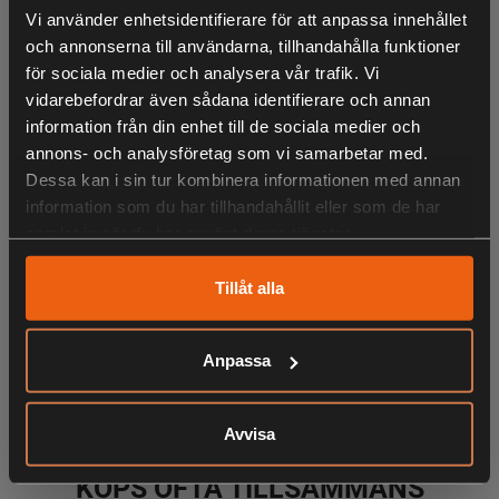
fräsch doft. Dunplagg eller dunsovsäckar i nylon/ripstop
Vi använder enhetsidentifierare för att anpassa innehållet
som är i blankare material tar inte skada och bibehåller sin
och annonserna till användarna, tillhandahålla funktioner
glans. När vattnet inte längre pärlar av dunjackan, kan
för sociala medier och analysera vår trafik. Vi
plagget återimpregneras med OrganoTex Spray-On eller
vidarebefordrar även sådana identifierare och annan
Wash-In Waterproofing för att förbättra vattenavvisningen.
information från din enhet till de sociala medier och
annons- och analysföretag som vi samarbetar med.
Dessa kan i sin tur kombinera informationen med annan
BioCare Wool & Down Wash
information som du har tillhandahållit eller som de har
Skonsamt fintvättmedel för ull och dun
samlat in när du har använt deras tjänster.
Innehåller lanolin, ullens naturliga fett
Lätt biologiskt nedbrytbar och i hög grad biobaserad
Tillåt alla
Användningsområde
LIKNANDE PRODUKTER
Anpassa
Lämplig för ull och dun, samt merinoull, mohair, silke,
kashmir och liknande känsliga material.
Avvisa
Miljöfördelar
Produkten är lätt biologiskt nedbrytbar, högkoncentrerad,
KÖPS OFTA TILLSAMMANS