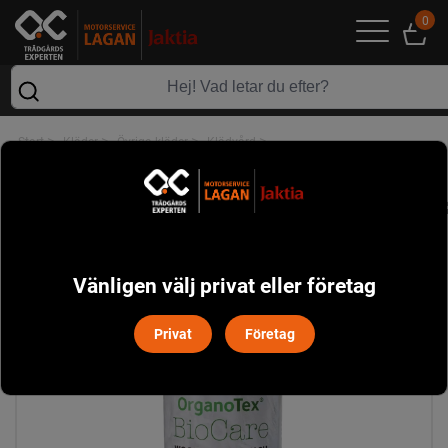
0
>
>
>
>
Start
Kläder
Övriga kläder
Klädvård
OrganoTex BioCare Wool&Down Wash (500 ml)
Vänligen välj privat eller företag
Privat
Företag