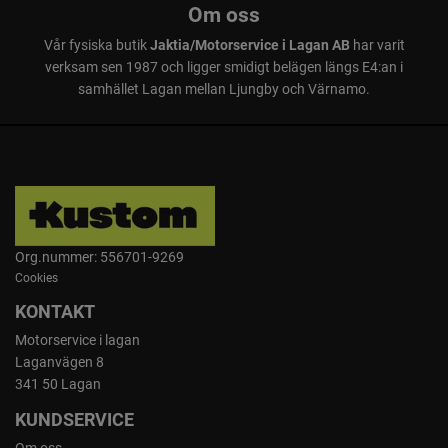
Åtgång:
Om oss
Vår fysiska butik
Cirka 20 tvättar.
Jaktia/Motorservice i Lagan AB
har varit
verksam sen 1987 och ligger smidigt belägen längs E4:an i
Hållbarhet: 24 månader, öppnad förpackning.
Förvaring: Frostfritt, oåtkomligt för barn.
samhället Lagan mellan Ljungby och Värnamo.
Återvinning: Sorteras som plast (rPET-flaska).
Säkerhet
För säkerhetsinstruktioner, se förpackning.
Org.nummer: 556701-9269
Cookies
KONTAKT
Motorservice i lagan
Laganvägen 8
341 50 Lagan
KUNDSERVICE
Om oss