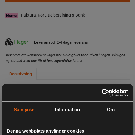
Faktura, Kort, Delbetalning & Bank
I lager
Leveranstid:
2-4 dagar leverans
Observera att webshopens lager inte alltid gäller för butiken i Lagan. Vänligen
tag kontakt med oss för aktuell lagerstatus i butik
Beskrivning
Produktinformation
BioCare Wool & Down Wash är ett biobaserat fintvättmedel
för ull och dun. Tvättmedlet innehåller lanolin, ullens
Samtycke
Information
Om
naturliga fett, som återskapar ullens och dunets naturliga
bra egenskaper. Innehåller även citroneukalyptusolja som
har en antibakteriell funktion samt att den ger en svag
Denna webbplats använder cookies