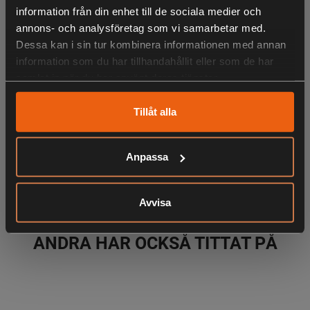
Maxbroms: 8 kg
information från din enhet till de sociala medier och
Utväxling: 5.0:1
annons- och analysföretag som vi samarbetar med.
Vikt: 288 g
Dessa kan i sin tur kombinera informationen med annan
information som du har tillhandahållit eller som de har
samlat in när du har använt deras tjänster.
LIKNANDE PRODUKTER
Tillåt alla
Anpassa
KÖPS OFTA TILLSAMMANS
Avvisa
ANDRA HAR OCKSÅ TITTAT PÅ