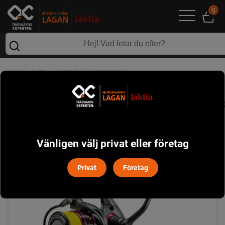
0
>
>
>
>
Start
Fiske
Fiskerulle
Haspelrullar
OKUMA CEYMAR C 4000 INK. LINA
Vänligen välj privat eller företag
Privat
Företag