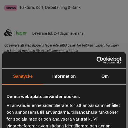
Faktura, Kort, Delbetalning & Bank
I lager
Leveranstid:
2-4 dagar leverans
Observera att webshopens lager inte alltid gäller för butiken i Lagan. Vänligen
tag kontakt med oss för aktuell lagerstatus i butik
Beskrivning
Samtycke
Information
Om
Okuma Ceymar är en omåttligt populär rullserie med riktigt
fina egenskaper till ett överkomligt pris. Det gemensamma
för alla modeller i serien är att de är välbyggda, robusta och
Denna webbplats använder cookies
tål tuffa tag.
Vi använder enhetsidentifierare för att anpassa innehållet
Antal kullager: 7+1
och annonserna till användarna, tillhandahålla funktioner
Linintag: 68 cm
för sociala medier och analysera vår trafik. Vi
Linkapacitet: 130m/0,35mm
vidarebefordrar även sådana identifierare och annan