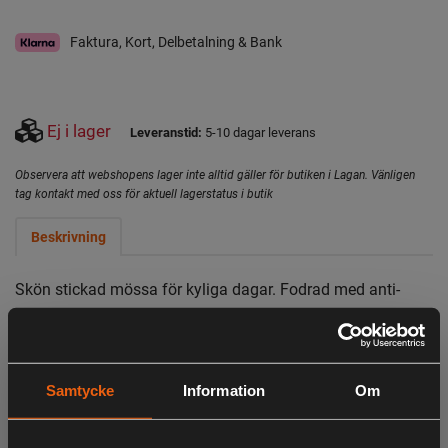
Faktura, Kort, Delbetalning & Bank
Ej i lager
Leveranstid:
5-10 dagar leverans
Observera att webshopens lager inte alltid gäller för butiken i Lagan. Vänligen
tag kontakt med oss för aktuell lagerstatus i butik
Beskrivning
Skön stickad mössa för kyliga dagar. Fodrad med anti-
pilling fleece för extra värme och komfort. 85% akryl, 15%
elastan. Foder 100% polyester.
Samtycke
Information
Om
LIKNANDE PRODUKTER