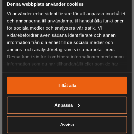
Denna webbplats använder cookies
Vi använder enhetsidentifierare för att anpassa innehållet
och annonserna till användarna, tillhandahålla funktioner
KÖPS OFTA TILLSAMMANS
för sociala medier och analysera vår trafik. Vi
vidarebefordrar även sådana identifierare och annan
information från din enhet till de sociala medier och
annons- och analysföretag som vi samarbetar med.
ANDRA HAR OCKSÅ TITTAT PÅ
Dessa kan i sin tur kombinera informationen med annan
information som du har tillhandahållit eller som de har
samlat in när du har använt deras tjänster.
Tillåt alla
RELATERADE PRODUKTER
Anpassa
Avvisa