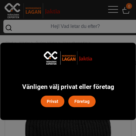
0
>
>
>
>
Start
Kläder
Övriga kläder
Huvudbonader
Nya Stöten Mössa Pinewood - Svart
Vänligen välj privat eller företag
Privat
Företag