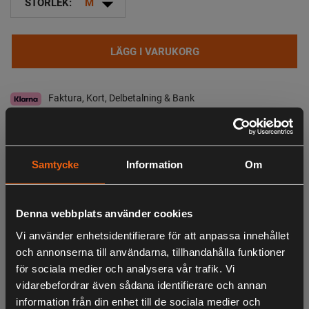
arrow_drop_down
STORLEK:
M
LÄGG I VARUKORG
Faktura, Kort, Delbetalning & Bank
I lager
Leveranstid:
2-4 dagar leverans
Samtycke
Information
Om
Observera att webshopens lager inte alltid gäller för butiken i Lagan. Vänligen
tag kontakt med oss för aktuell lagerstatus i butik
Denna webbplats använder cookies
Beskrivning
Vi använder enhetsidentifierare för att anpassa innehållet
och annonserna till användarna, tillhandahålla funktioner
Nordic Winter Glove Forest Brown är en rejäl och varm
för sociala medier och analysera vår trafik. Vi
handske för årets kallare månader. Fungerar lika bra i
vidarebefordrar även sådana identifierare och annan
skidspåret som på älgpasset eller när du eldar i trädgården.
information från din enhet till de sociala medier och