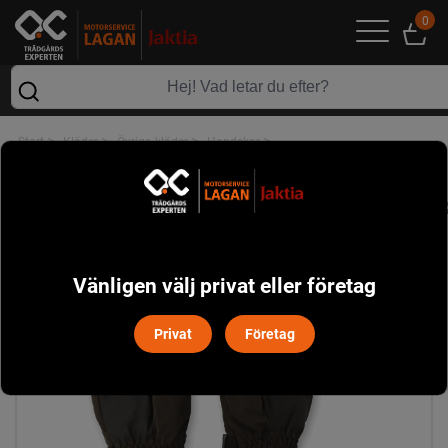
0
>
>
>
>
Start
Kläder
Övriga kläder
Handskar
Nordic Winter Glove Haunter - Forest Brown
Vänligen välj privat eller företag
Privat
Företag