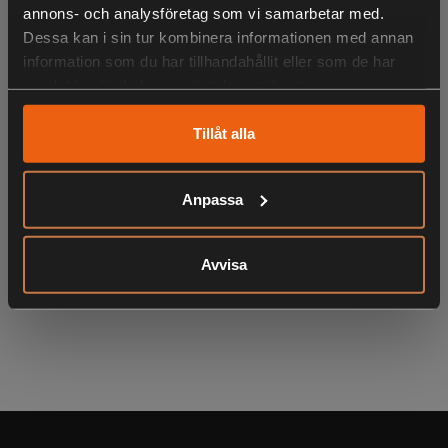
annons- och analysföretag som vi samarbetar med.
Dessa kan i sin tur kombinera informationen med annan
information som du har tillhandahållit eller som de har
LIKNANDE PRODUKTER
samlat in när du har använt deras tjänster.
Tillåt alla
KÖPS OFTA TILLSAMMANS
Anpassa
Avvisa
ANDRA HAR OCKSÅ TITTAT PÅ