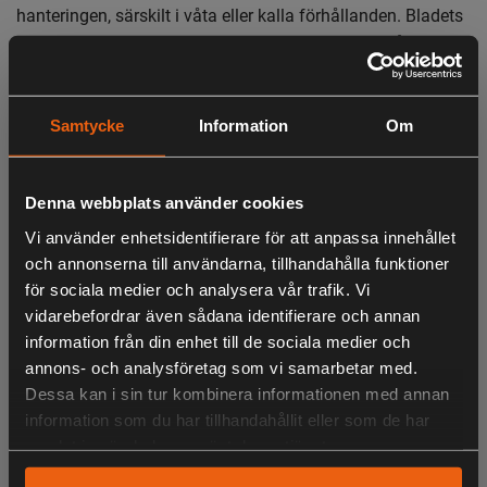
hanteringen, särskilt i våta eller kalla förhållanden. Bladets
fulla flatslipning och det styva svenska rostfria stålet i
10C28Mo2 ger säkra, kontrollerade snitt utan att böja sig
under belastning.
Samtycke
Information
Om
Oavsett om du tar ur vilt i fält eller gör detaljerad urbening
tillbaka i lägret gör knivens balans mellan styrka, precision
och enkel skötsel den till en pålitlig del av ett jaktset. Om
Denna webbplats använder cookies
du vill ha en dedikerad urbeningskniv som är lätt att
Vi använder enhetsidentifierare för att anpassa innehållet
underhålla och bekväm att använda hela dagen är detta ett
och annonserna till användarna, tillhandahålla funktioner
praktiskt val.
för sociala medier och analysera vår trafik. Vi
Specifikationer
vidarebefordrar även sådana identifierare och annan
LIKNANDE PRODUKTER
information från din enhet till de sociala medier och
Bladlängd: 155 mm
annons- och analysföretag som vi samarbetar med.
Total längd: 314 mm
Dessa kan i sin tur kombinera informationen med annan
Bladtjocklek: 2,4 mm
information som du har tillhandahållit eller som de har
Vikt: 119 g
KÖPS OFTA TILLSAMMANS
samlat in när du har använt deras tjänster.
Stål: Svenskt rostfritt stål (10C28Mo2), ~56,5 HRC
Handtag: Orange polymer med TPE-gummigrepp,