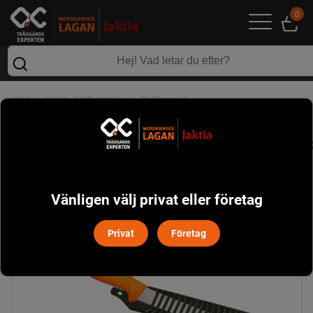
0
>
>
>
>
Start
Jakt
Kötthantering
Slaktknivar
Morakniv Jakt Urbeningskniv Rak
Vänligen välj privat eller företag
Privat
Företag