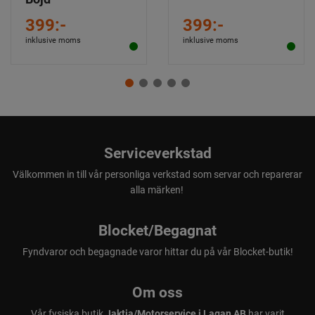
399:-
399:-
inklusive moms
inklusive moms
Serviceverkstad
Välkommen in till vår personliga verkstad som servar och reparerar
alla märken!
Blocket/Begagnat
Fyndvaror och begagnade varor hittar du på vår Blocket-butik!
Om oss
Vår fysiska butik
Jaktia/Motorservice i Lagan AB
har varit