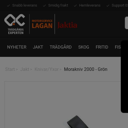
Snabb leverans
Smidig frakt
Hemleverans
Support 0
NYHETER
JAKT
TRÄDGÅRD
SKOG
FRITID
FISKE
Start
Jakt
Knivar/Yxor
Morakniv 2000 - Grön
>
>
>