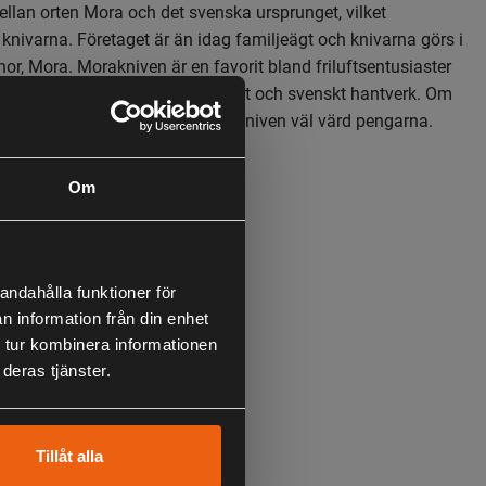
llan orten Mora och det svenska ursprunget, vilket
knivarna. Företaget är än idag familjeägt och knivarna görs i
nor, Mora. Morakniven är en favorit bland friluftsentusiaster
nt varumärke som står för kvalitet och svenskt hantverk. Om
ktivt liv i skog och mark är Morakniven väl värd pengarna.
Om
andahålla funktioner för
n information från din enhet
 tur kombinera informationen
deras tjänster.
Tillåt alla