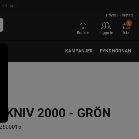
nöjd kund!
Privat
|
Företag
0
Butiken
Logga in
0 kr
KAMPANJER
FYNDHÖRNAN
KNIV 2000 - GRÖN
2600015