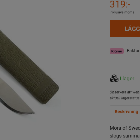
319:-
inklusive moms
LÄGG
Faktur
I lager
Observera att webs
aktuell lagerstatus 
Beskrivning
Mora of Swed
slogs samman