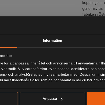
kopplingen me
genomsyras i 
fabriken i Öst
och ett välkä
du lever ett a
Information
LIKNANDE PRODUKTER
cookies
e för att anpassa innehållet och annonserna till användarna, tillh
vår trafik. Vi vidarebefordrar även sådana identifierare och anna
KÖPS OFTA TILLSAMMANS
nnons- och analysföretag som vi samarbetar med. Dessa kan i sin
har tillhandahållit eller som de har samlat in när du har använt 
ANDRA HAR OCKSÅ TITTAT PÅ
Anpassa