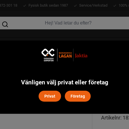
372-301 18
Fysisk butik sedan 1987
Service/Verkstad
100% 
KLÄDER
ATV
VERKTYG
MASKINER
Vänligen välj privat eller företag
Privat
Företag
MORA
Artikelnr:
18