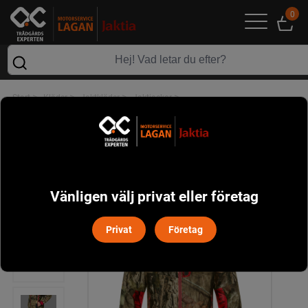
0
>
>
>
>
Start
Kläder
Jaktkläder
Jaktjackor
Moose Hunter 2.0 WSP jacka Härkila - MossyOak Break-Up Country
Vänligen välj privat eller företag
Privat
Företag