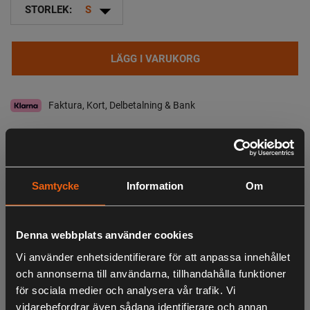
arrow_drop_down
STORLEK:
S
LÄGG I VARUKORG
Faktura, Kort, Delbetalning & Bank
I lager
Leveranstid:
2-4 dagar leverans
Samtycke
Information
Om
Observera att webshopens lager inte alltid gäller för butiken i Lagan. Vänligen
tag kontakt med oss för aktuell lagerstatus i butik
Denna webbplats använder cookies
Specifikation
Beskrivning
Vi använder enhetsidentifierare för att anpassa innehållet
och annonserna till användarna, tillhandahålla funktioner
- Radioficka på vänster sida med antennutgång på axeln
för sociala medier och analysera vår trafik. Vi
- Sidfickor med dragkedja
vidarebefordrar även sådana identifierare och annan