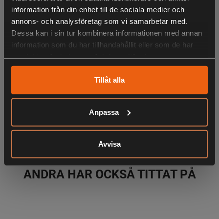
- Ventilationsöppningar under armarna
information från din enhet till de sociala medier och
- Justerbar i ärmslut och nederkant
annons- och analysföretag som vi samarbetar med.
- Modernt snitt
Dessa kan i sin tur kombinera informationen med annan
information som du har tillhandahållit eller som de har
samlat in när du har använt deras tjänster.
LIKNANDE PRODUKTER
Tillåt alla
Anpassa
KÖPS OFTA TILLSAMMANS
Avvisa
ANDRA HAR OCKSÅ TITTAT PÅ