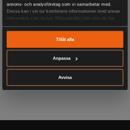
annons- och analysföretag som vi samarbetar med.
Dessa kan i sin tur kombinera informationen med annan
information som du har tillhandahållit eller som de har
LIKNANDE PRODUKTER
samlat in när du har använt deras tjänster.
Tillåt alla
KÖPS OFTA TILLSAMMANS
Anpassa
Avvisa
ANDRA HAR OCKSÅ TITTAT PÅ