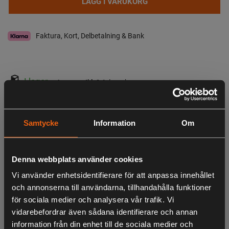
LÄGG I VARUKORG
Faktura, Kort, Delbetalning & Bank
I lager
Leveranstid:
3-6 dagar leverans
Observera att webshopens lager inte alltid gäller för butiken i Lagan. Vänligen
tag kontakt med oss för aktuell lagerstatus i butik
Samtycke
Information
Om
Specifikation
Beskrivning
Denna webbplats använder cookies
- 36L backpack
- Shell fabric made in silent brushed melton wool
Vi använder enhetsidentifierare för att anpassa innehållet
- Removable rifle or shutgun compartment
och annonserna till användarna, tillhandahålla funktioner
- MOLLE- system straps
för sociala medier och analysera vår trafik. Vi
- Emergency whistle buckle
vidarebefordrar även sådana identifierare och annan
information från din enhet till de sociala medier och
- Compression straps