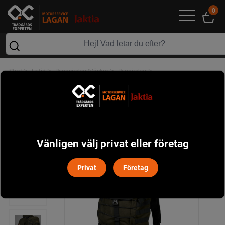
0
>
>
>
>
Start
Fritid
Ryggsäckar/Väskor
Ryggäckar
Metso 2.0 ryggsäck Härkila - Willow Green
Vänligen välj privat eller företag
Privat
Företag