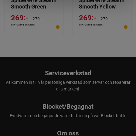
Spiderwire Stealth
Spiderwire Stealth
Smooth Green
Smooth Yellow
269:-
269:-
279:-
279:-
inklusive moms
inklusive moms
Serviceverkstad
Välkommen in till vår personliga verkstad som servar och reparerar
alla märken!
Blocket/Begagnat
Fyndvaror och begagnade varor hittar du på vår Blocket-butik!
Om oss