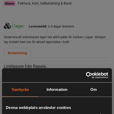
Faktura, Kort, Delbetalning & Bank
I lager
Leveranstid:
2-4 dagar leverans
Observera att webshopens lager inte alltid gäller för butiken i Lagan. Vänligen
tag kontakt med oss för aktuell lagerstatus i butik
Beskrivning
Linklippare från Rapala.
LIKNANDE PRODUKTER
Samtycke
Information
Om
Denna webbplats använder cookies