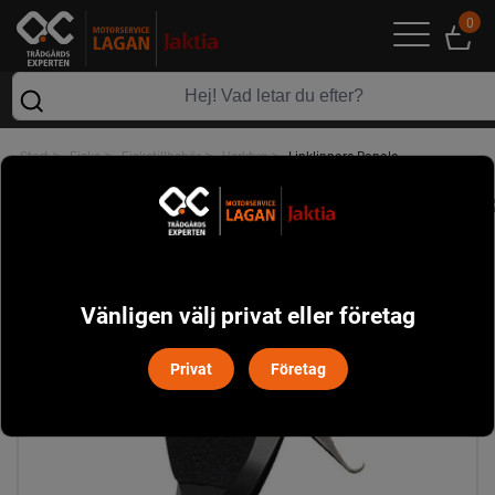
0
>
>
>
>
Start
Fiske
Fisketillbehör
Verktyg
Linklippare Rapala
Vänligen välj privat eller företag
Privat
Företag