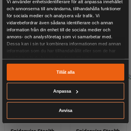
KÖPS OFTA TILLSAMMANS
Vi använder enhetsidentifierare för att anpassa innehållet
och annonserna till användarna, tillhandahålla funktioner
för sociala medier och analysera vår trafik. Vi
vidarebefordrar även sådana identifierare och annan
information från din enhet till de sociala medier och
ANDRA HAR OCKSÅ TITTAT PÅ
annons- och analysföretag som vi samarbetar med.
Dessa kan i sin tur kombinera informationen med annan
information som du har tillhandahållit eller som de har
samlat in när du har använt deras tjänster.
RELATERADE PRODUKTER
Tillåt alla
Anpassa
Avvisa