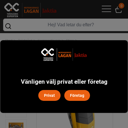
0
>
>
>
>
Start
Trädgård
Kompostkvarn
Stiga
Stiga Bio Master 2200 Kompostkvarn
Vänligen välj privat eller företag
Privat
Företag