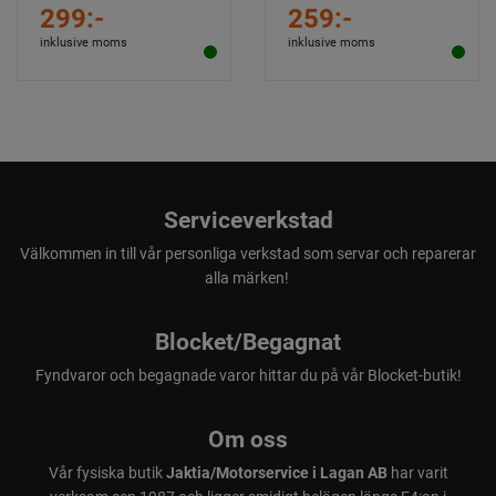
299:-
259:-
inklusive moms
inklusive moms
Elektrisk stickpropp
Serviceverkstad
Stickproppen är praktiskt placerad bak på maskinen och sladden
kan enkelt rullas ihop när den inte används.
Välkommen in till vår personliga verkstad som servar och reparerar
alla märken!
Blocket/Begagnat
Fyndvaror och begagnade varor hittar du på vår Blocket-butik!
Om oss
Vår fysiska butik
Jaktia/Motorservice i Lagan AB
har varit