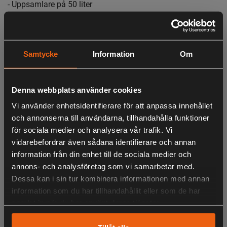
- Uppsamlare på 50 liter
- Nedmatare ingår
Samtycke
Information
Om
Kompostkvarnen STIGA BIO MASTER 2200 kan förvandla
avfall till kompost, perfekt för t.ex. blomrabatterna. De
dubbla vändbara knivarna kan flisa grenar på upp till 40
Denna webbplats använder cookies
mm i små bitar som sedan kan användas i
trädgårdsarbetet eller enkelt komposteras. BIO MASTER
Vi använder enhetsidentifierare för att anpassa innehållet
och annonserna till användarna, tillhandahålla funktioner
2200 är en elektrisk kompostkvarn som drivs av en motor
för sociala medier och analysera vår trafik. Vi
på 2200 W. Den går snabbt att montera och plocka isär, är
vidarebefordrar även sådana identifierare och annan
kompakt och har en uppsamlare på 50 liter samt hjul, vilket
LIKNANDE PRODUKTER
information från din enhet till de sociala medier och
innebär att den alltid är färdig att användas.
annons- och analysföretag som vi samarbetar med.
Dessa kan i sin tur kombinera informationen med annan
information som du har tillhandahållit eller som de har
Startknappar
samlat in när du har använt deras tjänster.
KÖPS OFTA TILLSAMMANS
Knapparna är praktiskt placerade på bakre delen av
kompostkvarnen tillsammans med handtaget som används för att