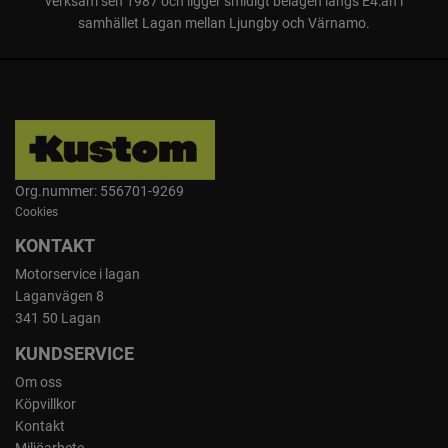
verksam sen 1987 och ligger smidigt belägen längs E4:an i
samhället Lagan mellan Ljungby och Värnamo.
Nedmatare i plast
Ett verktyg för att mata ned material i kompostkvarnen medföljer.
Org.nummer: 556701-9269
Cookies
KONTAKT
Motorservice i lagan
Laganvägen 8
341 50 Lagan
KUNDSERVICE
Stor uppsamlare
Om oss
Uppsamlaren medföljer maskinen och rymmer upp till 50 liter.
Köpvillkor
Kontakt
Miljöarbete