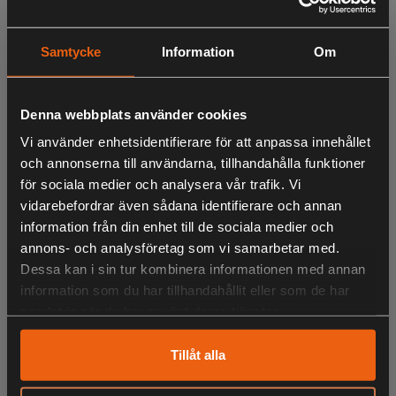
motsats till andra tillverkares tekniska lösningar ger Stigas
robusthet och storlek roboten extra tålighet vid
sammanstötning med små föremål (pinnar eller stenar),
Samtycke
Information
Om
vilket gör att sammanstötningen kan ske utan skador.
Skruvar ingår.
Denna webbplats använder cookies
Vi använder enhetsidentifierare för att anpassa innehållet
och annonserna till användarna, tillhandahålla funktioner
LIKNANDE PRODUKTER
för sociala medier och analysera vår trafik. Vi
vidarebefordrar även sådana identifierare och annan
information från din enhet till de sociala medier och
annons- och analysföretag som vi samarbetar med.
Dessa kan i sin tur kombinera informationen med annan
KÖPS OFTA TILLSAMMANS
information som du har tillhandahållit eller som de har
samlat in när du har använt deras tjänster.
Tillåt alla
ANDRA HAR OCKSÅ TITTAT PÅ