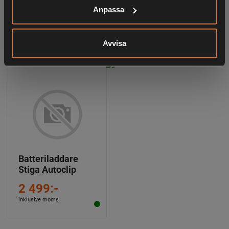
Anpassa
RELATERADE PRODUKTER
Avvisa
Batteriladdare
Stiga Autoclip
2 499:-
inklusive moms