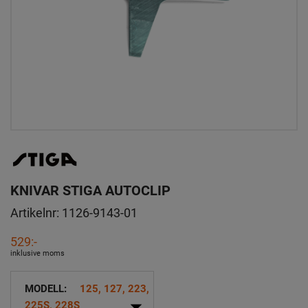
KNIVAR STIGA AUTOCLIP
Artikelnr:
1126-9143-01
529:-
inklusive moms
MODELL:
125, 127, 223,
arrow_drop_down
225S, 228S