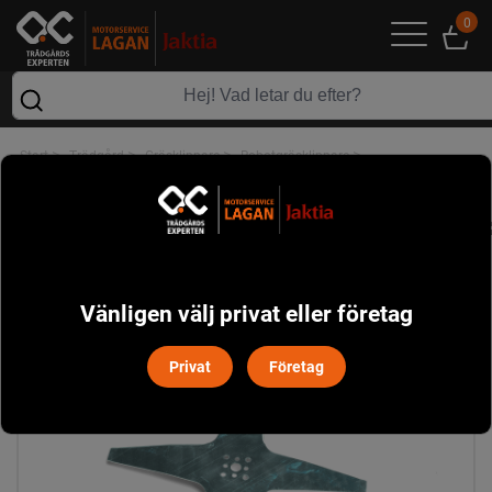
0
>
>
>
>
Start
Trädgård
Gräsklippare
Robotgräsklippare
>
Tillbehör robotgräsklippare
Knivar Stiga Autoclip
Vänligen välj privat eller företag
Privat
Företag