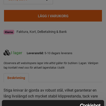
LÄGG I VARUKORG
Faktura, Kort, Delbetalning & Bank
I lager
Leveranstid:
5-10 dagars leverans
Observera att webshopens lager inte alltid gäller för butiken i Lagan. Vänligen
tag kontakt med oss för aktuell lagerstatus i butik
Beskrivning
Stiga knivar är gjorda av robust stål, vilket garanterar en
lång livslängd och mycket stabil klipprestanda, tack vare
detta förblir gräset friskt av kontinuerlig klippning. I