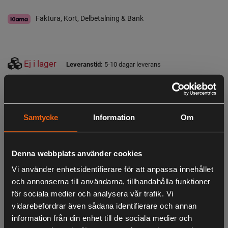
Faktura, Kort, Delbetalning & Bank
Ej i lager
Leveranstid:
5-10 dagar leverans
Observera att webshopens lager inte alltid gäller för butiken i Lagan. Vänligen
tag kontakt med oss för aktuell lagerstatus i butik
Beskrivning
Samtycke
Information
Om
Haunter Keps Visible Orange är en keps med skön och
Denna webbplats använder cookies
stretchig passform i orange kulör som är av sportigare stil.
Med denna keps syns du på långt håll. På sidan av kepsen
Vi använder enhetsidentifierare för att anpassa innehållet
finns fäste för grankvist.
och annonserna till användarna, tillhandahålla funktioner
för sociala medier och analysera vår trafik. Vi
Material: 100% polyester
vidarebefordrar även sådana identifierare och annan
Onesize
information från din enhet till de sociala medier och