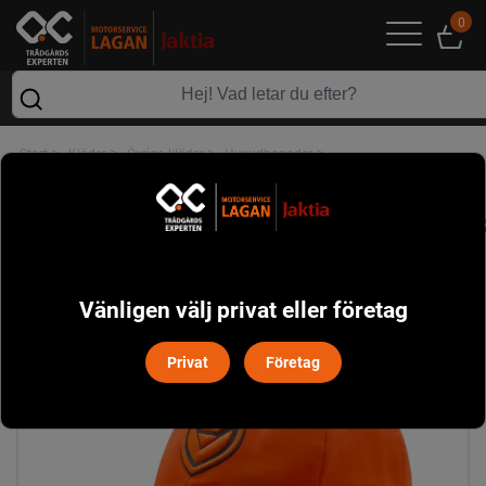
0
>
>
>
>
Start
Kläder
Övriga kläder
Huvudbonader
Keps Visible Haunter - Orange
Vänligen välj privat eller företag
Privat
Företag