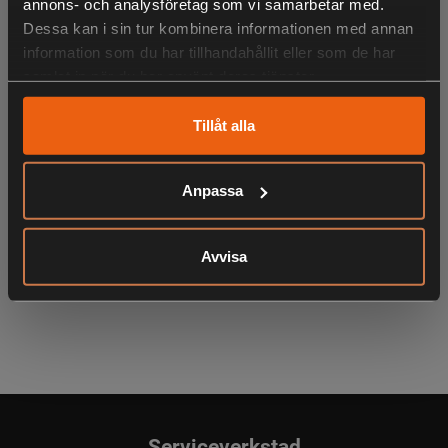
annons- och analysföretag som vi samarbetar med.
Dessa kan i sin tur kombinera informationen med annan
information som du har tillhandahållit eller som de har
LIKNANDE PRODUKTER
samlat in när du har använt deras tjänster.
Tillåt alla
KÖPS OFTA TILLSAMMANS
Anpassa
Avvisa
ANDRA HAR OCKSÅ TITTAT PÅ
Serviceverkstad