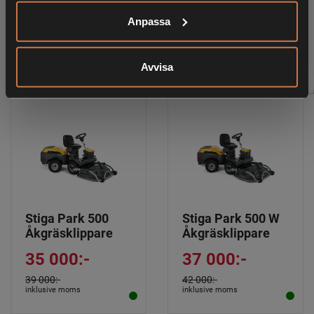
Anpassa
RELATERADE PRODUKTER
Avvisa
Stiga Park 500
Stiga Park 500 W
Åkgräsklippare
Åkgräsklippare
35 000:-
37 000:-
39 000:-
42 000:-
inklusive moms
inklusive moms