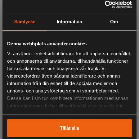
Stadig professionell kärra av galvaniserat stål med Park-
hjul. Löstagbar bakläm och bra tippvinkel. Den
Samtycke
Information
Om
galvaniserade konstruktionen ger överlägsen robusthet.
Kärran håller för 50–100 kg och är kompatibel med alla
åkgräsklippare.
Denna webbplats använder cookies
Vi använder enhetsidentifierare för att anpassa innehållet
och annonserna till användarna, tillhandahålla funktioner
LIKNANDE PRODUKTER
för sociala medier och analysera vår trafik. Vi
vidarebefordrar även sådana identifierare och annan
information från din enhet till de sociala medier och
annons- och analysföretag som vi samarbetar med.
KÖPS OFTA TILLSAMMANS
Dessa kan i sin tur kombinera informationen med annan
information som du har tillhandahållit eller som de har
samlat in när du har använt deras tjänster.
Tillåt alla
ANDRA HAR OCKSÅ TITTAT PÅ