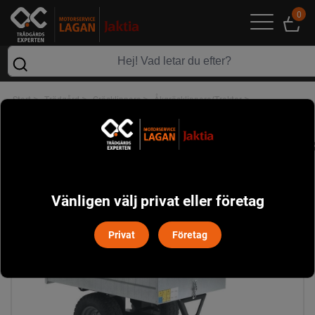
0
>
>
>
>
Start
Trädgård
Gräsklippare
Åkgräsklippare/Traktor
>
Redskap Åkgräsklippare/Traktorer
Pro-Kärra Galvaniserad Stiga
Vänligen välj privat eller företag
Privat
Företag